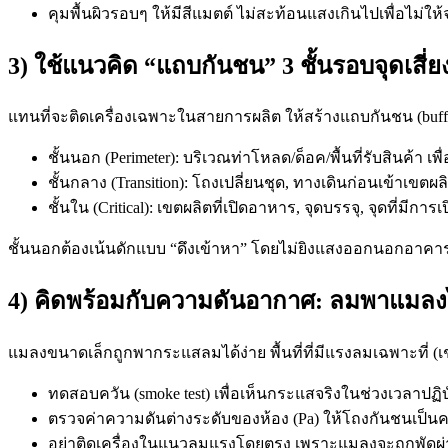
คุมพื้นผิวรอบๆ ให้มีสีแมตต์ ไม่สะท้อนแสงเกินไปเพื่อไม่ให
3) ใช้แนวคิด “แถบกันชน” 3 ชั้นรอบจุดเสี่ย
แทนที่จะติดเครื่องเฉพาะในสายการผลิต ให้สร้างแถบกันชน (buffe
ชั้นนอก (Perimeter): บริเวณท่าโหลด/ด็อค/พื้นที่รับสินค้า เ
ชั้นกลาง (Transition): โถงเปลี่ยนชุด, ทางเดินก่อนเข้าเขตผ
ชั้นใน (Critical): เขตผลิตที่เปิดอาหาร, จุดบรรจุ, จุดที่มีกา
ชั้นนอกต้องเน้นดักแบบ “ดึงเข้าหา” โดยไม่ยิงแสงออกนอกอาค
4) คิดพร้อมกับความดันอากาศ: ลมพาแมลงได
แมลงขนาดเล็กถูกพากระแสลมได้ง่าย พื้นที่ที่มีแรงลมเฉพาะที่ (เช
ทดสอบควัน (smoke test) เพื่อเห็นกระแสจริงในช่วงเวลาปฏิบ
ตรวจค่าความดันต่างระดับของห้อง (Pa) ให้โถงกันชนเป็น
อย่าติดเครื่องในแนวลมแรงโดยตรง เพราะแมลงจะถูกพัดผ่า