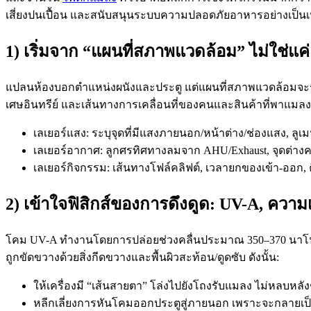
เสี่ยงปนเปื้อน และสนับสนุนระบบความปลอดภัยอาหารอย่างเป็นเ
1) เริ่มจาก “แผนที่สภาพแวดล้อม” ไม่ใช่แ
แปลนห้องบอกตำแหน่งผนังและประตู แต่แผนที่สภาพแวดล้อมจะรวม
เศษอินทรีย์ และเส้นทางการเคลื่อนที่ของคนและสินค้าที่พาแมลงเข
เลเยอร์แสง: ระบุจุดที่มีแสงภายนอก/หน้าต่าง/ช่องแสง, ล
เลเยอร์อากาศ: ลูกศรทิศทางลมจาก AHU/Exhaust, จุดต่าง
เลเยอร์กิจกรรม: เส้นทางโฟล์คลิฟต์, เวลายกของเข้า-ออก, 
2) เข้าใจฟิสิกส์ของการดึงดูด: UV-A, ควา
โคม UV-A ทำงานโดยการปล่อยช่วงคลื่นประมาณ 350–370 นาโน
ถูกขัดขวางด้วยสิ่งกีดขวางและพื้นผิวสะท้อน/ดูดซับ ดังนั้น:
ให้เครื่องมี “เส้นสายตา” โล่งไปยังโถงรับแมลง ไม่หลบหลังช
หลีกเลี่ยงการหันโคมออกประตูสู่ภายนอก เพราะจะกลาย