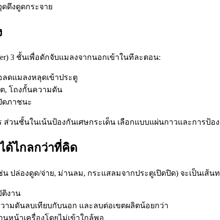
้จุดดึงดูดกระจาย
ง
r) 3 ชั้นเพื่อดักจับแมลงจากนอกเข้าในทีละตอน:
พื่อลดแมลงหลุดเข้าประตู
ลิต, โถงกั้นความดัน
รเปิดภาชนะ
าร ส่วนชั้นในเน้นป้องกันเศษกระเด็น เลือกแบบแผ่นกาวและการป
้ไกลกว่าที่คิด
่น ปล่องดูด/จ่าย, ม่านลม, กระแสลมจากประตูเปิดปิด) จะเป็นเส้นทาง
ัติงาน
ความดันลบเทียบกับนอก และลบต่อเขตผลิตน้อยกว่า
นหน้าเครื่องโดยไม่เข้าใกล้พอ