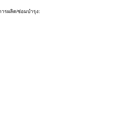
การผลิต/ซ่อมบำรุง: