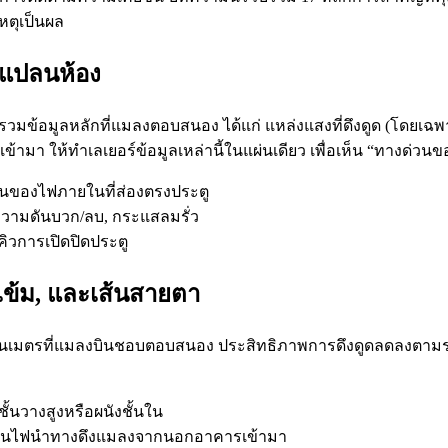
หตุเป็นผล
ค่แปลนห้อง
ข้อมูลหลักที่แมลงตอบสนอง ได้แก่ แหล่งแสงที่ดึงดูด (โดยเฉพา
้ามา ให้ทำเลเยอร์ข้อมูลเหล่านี้ในแผ่นเดียว เพื่อเห็น “ทางด่วน
ูเมนของไฟภายในที่ส่องตรงประตู
ความดันบวก/ลบ, กระแสลมรั่ว
คิวการเปิดปิดประตู
มเข้ม, และเส้นสายตา
เมตรที่แมลงบินชอบตอบสนอง ประสิทธิภาพการดึงดูดลดลงตามระย
ั้นวางสูงหรือผนังชั้นใน
เป็นไฟนำทางดึงแมลงจากนอกอาคารเข้ามา