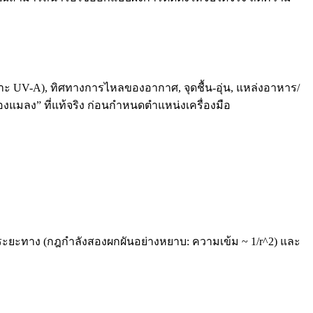
ะ UV-A), ทิศทางการไหลของอากาศ, จุดชื้น-อุ่น, แหล่งอาหาร/
ของแมลง” ที่แท้จริง ก่อนกำหนดตำแหน่งเครื่องมือ
ะทาง (กฎกำลังสองผกผันอย่างหยาบ: ความเข้ม ~ 1/r^2) และ