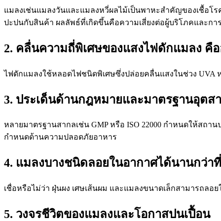
แมลงเช่นแมลงวันและแมลงหวี่ผลไม้เป็นพาหะสำคัญของเชื้อโรคต่าง
ปะปนกับสินค้า ผลลัพธ์ที่เกิดขึ้นคือความเสี่ยงต่อผู้บริโภคและกา
2. คลื่นความถี่พิเศษของแสงไฟดักแมลง คื
ไฟดักแมลงใช้หลอดไฟชนิดพิเศษซึ่งปล่อยคลื่นแสงในช่วง UVA หรื
3. ประเด็นด้านกฎหมายและมาตรฐานอุตส
หลายมาตรฐานสากลเช่น GMP หรือ ISO 22000 กำหนดให้สถานปร
กำหนดด้านความปลอดภัยอาหาร
4. แมลงบางชนิดลอยในอากาศได้นานกว่าที่
เชื่อหรือไม่ว่า ฝุ่นผง เศษเส้นผม และแมลงขนาดเล็กสามารถ
5. วงจรชีวิตของแมลงและโอกาสปนเปื้อน