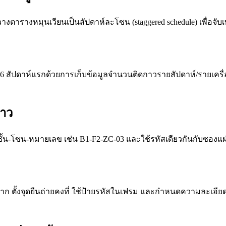
างตารางหมุนเวียนเป็นสัปดาห์ละโซน (staggered schedule) เพื่
 4–6 สัปดาห์แรกด้วยการเก็บข้อมูลจำนวนติดกาวรายสัปดาห์/รายเครื่อ
กาว
ั้น-โซน-หมายเลข เช่น B1-F2-ZC-03 และใช้รหัสเดียวกันกับซองแผ่
 ตั้งจุดยืนถ่ายคงที่ ใช้ป้ายรหัสในเฟรม และกำหนดความละเอียดขั้