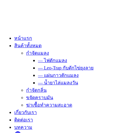
Skip
to
content
หน้าแรก
สินค้าทั้งหมด
กำจัดแมลง
— ไฟดักแมลง
— Leo-Trap กับดักไข่ยุงลาย
— แผ่นกาวดักแมลง
— น้ำยาไล่แมลงวัน
กำจัดกลิ่น
ขจัดคราบมัน
ฆ่าเชื้อทำความสะอาด
เกี่ยวกับเรา
ติดต่อเรา
บทความ