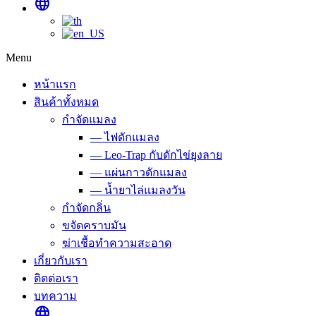
language
Menu
หน้าแรก
สินค้าทั้งหมด
กำจัดแมลง
— ไฟดักแมลง
— Leo-Trap กับดักไข่ยุงลาย
— แผ่นกาวดักแมลง
— น้ำยาไล่แมลงวัน
กำจัดกลิ่น
ขจัดคราบมัน
ฆ่าเชื้อทำความสะอาด
เกี่ยวกับเรา
ติดต่อเรา
บทความ
language