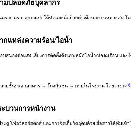
ความปลอดภัยบุคลากร
ิดอันตราย ตรวจสอบสเปกให้ชัดและติดป้ายคำเตือนอย่างเหมาะสม โ
งจากแหล่งความร้อน/ไอน้ำ
บสนองต่อแสง เลี่ยงการติดตั้งชิดเตา/หม้อไอน้ำ/ท่อลมร้อน แล
ั้นหลายชั้น: นอกอาคาร → โถงกันชน → ภายในโรงงาน โดยวาง
เคร
ากระบวนการหน้างาน
ะตู โฟลว์ลอจิสติกส์ และการจัดเก็บวัตถุดิบด้วย สื่อสารให้ทีมเข้า