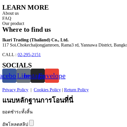
LEARN MORE
About us
FAQ
Our product
Where to find us
Ikari Trading (Thailand) Co., Ltd.
117 Soi.Chokechaijongjamroen, Rama3 rd, Yannawa District, Bangko
CALL :
02-295-2151
SOCIALS
acebook
Line
Instagram
Envelope
Privacy Policy
|
Cookies Policy
|
Return Policy
แนบหลักฐานการโอนที่นี่
ยอดชำระทั้งสิ้น
อัพโหลดสลิป