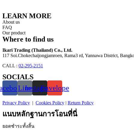
LEARN MORE
About us
FAQ
Our product
Where to find us
Ikari Trading (Thailand) Co., Ltd.
117 Soi.Chokechaijongjamroen, Rama3 rd, Yannawa District, Bangko
CALL :
02-295-2151
SOCIALS
acebook
Line
Instagram
Envelope
Privacy Policy
|
Cookies Policy
|
Return Policy
แนบหลักฐานการโอนที่นี่
ยอดชำระทั้งสิ้น