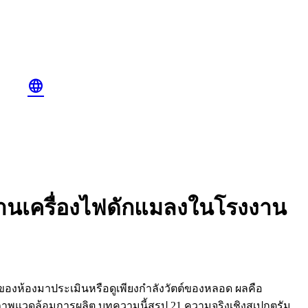
language
้งานเครื่องไฟดักแมลงในโรงงาน
์) ของห้องมาประเมินหรือดูเพียงกำลังวัตต์ของหลอด ผลคือ
ภาพแวดล้อมการผลิต บทความนี้สรุป 21 ความจริงเชิงสเปกตรัม