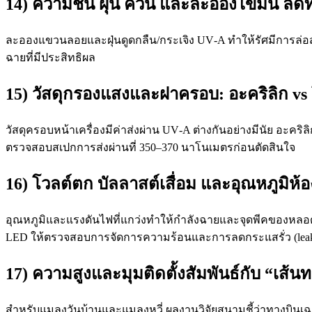
14) ความชื้น ฝุ่น ควัน และละอองไขมัน ลด
ละอองแขวนลอยและฝุ่นดูดกลืน/กระเจิง UV‑A ทำให้รัศมีการล่อส
ฉายที่มีประสิทธิผล
15) วัสดุกรองแสงและฝาครอบ: อะคริลิก vs
วัสดุครอบหน้าเครื่องมีค่าส่งผ่าน UV‑A ต่างกันอย่างมีนัย อะคร
ตรวจสอบสเปกการส่งผ่านที่ 350–370 นาโนเมตรก่อนตัดสินใจ
16) โวลต์ตก บัลลาสต์เสื่อม และอุณหภูมิห้อ
อุณหภูมิและแรงดันไฟที่แกว่งทำให้กำลังฉายและจุดพีคของหลอด
LED ให้ตรวจสอบการจัดการความร้อนและการลดกระแสรั่ว (leaka
17) ความสูงและมุมติดตั้งสัมพันธ์กับ “เส้น
สำหรับแมลงวันบ้านและแมลงหวี่ ผลงานวิจัยสนามชี้ว่าทางบินเฉลี่