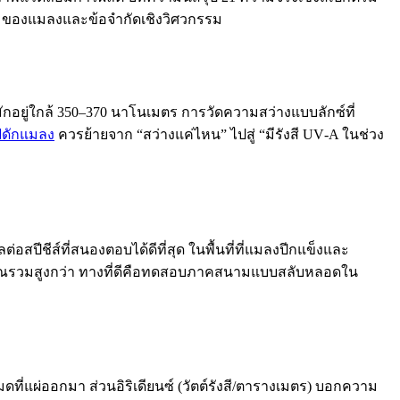
มของแมลงและข้อจำกัดเชิงวิศวกรรม
ู่ใกล้ 350–370 นาโนเมตร การวัดความสว่างแบบลักซ์ที่
ไฟดักแมลง
ควรย้ายจาก “สว่างแค่ไหน” ไปสู่ “มีรังสี UV‑A ในช่วง
สปีชีส์ที่สนองตอบได้ดีที่สุด ในพื้นที่ที่แมลงปีกแข็งและ
ัญญาณรวมสูงกว่า ทางที่ดีคือทดสอบภาคสนามแบบสลับหลอดใน
มดที่แผ่ออกมา ส่วนอิริเดียนซ์ (วัตต์รังสี/ตารางเมตร) บอกความ