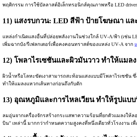
พฤติกรรม การใช้บัลลาสต์อิเล็กทรอนิกส์คุณภาพหรือ LED driver ที
11) แสงรบกวน: LED สีฟ้า ป้ายโฆษณา แล
แหล่งกำเนิดแสงอื่นที่ปล่อยพลังงานในช่วงใกล้ UV‑A/ฟ้า (เช่น L
เพิ่มฉากบัง/รีเฟลกเตอร์เพื่อคงคอนทราสต์ของแหล่ง UV‑A จาก
เ
12) โพลาไรเซชันและผิวมันวาว ทำให้แมลง 
ผิวน้ำหรือโลหะขัดเงาสามารถสะท้อนแสงแบบมีโพลาไรเซชัน ซึ่ง
ทำให้แมลงแหวกเส้นทางก่อนถึงกับดัก
13) อุณหภูมิและการไหลเวียน ทำให้รูปแบบบ
ลมอุ่นจากเครื่องจักรสร้างกระแสพาความร้อนที่ยกตัวแมลงให้ลอยส
บิน” เหล่านี้ มากกว่ากำหนดความสูงคงที่หนึ่งเดียวทั่วโรงงาน 