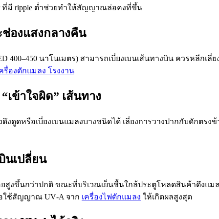
่มี ripple ต่ำช่วยทำให้สัญญาณล่อคงที่ขึ้น
ะช่องแสงกลางคืน
ED 400–450 นาโนเมตร) สามารถเบี่ยงเบนเส้นทางบิน ควรหลีกเลี่ยงก
ครื่องดักแมลง โรงงาน
“เข้าใจผิด” เส้นทาง
ดึงดูดหรือเบี่ยงเบนแมลงบางชนิดได้ เลี่ยงการวางปากกับดักตร
ินเปลี่ยน
ูงขึ้นกว่าปกติ ขณะที่บริเวณเย็นชื้นใกล้ประตูโหลดสินค้าดึงแมลง
เพื่อใช้สัญญาณ UV‑A จาก
เครื่องไฟดักแมลง
ให้เกิดผลสูงสุด