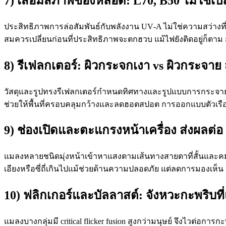
7) เสื่อมสภาพของหลอด: L70, B50 ไม่ใช่เปล
ประสิทธิภาพการล่อสัมพันธ์กับพลังงาน UV‑A ไม่ใช่ความสว่างที
สมควรเปลี่ยนก่อนที่ประสิทธิภาพจะตกฮวบ แม้ไฟยังติดอยู่ก็ต
8) รีเฟลกเตอร์: ผิวกระจกเงา vs ผิวกระจาย ส
วัสดุและรูปทรงรีเฟลกเตอร์กำหนดทิศทางและรูปแบบการกระจาย U
ช่วยให้พื้นที่ครอบคลุมกว้างและลดฮอตสปอต การออกแบบตัว
9) ช่องเปิดและตะแกรงหน้าเครื่อง ส่งผลต
แมลงหลายชนิดมุ่งหน้าเข้าหาแสงตามเส้นทางสายตาที่สั้นและคมชั
เอียงหรือซี่ถี่เกินไปแม้ช่วยด้านความปลอดภัย แต่ลดการมองเห็
10) ฟลิกเกอร์และบัลลาสต์: จังหวะกะพริบที่แ
แมลงบางกลุ่มมี critical flicker fusion สูงกว่ามนุษย์ จึงไวต่อก