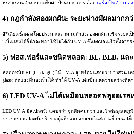
หนาแน่นพลังงานบนพื้นผิวเป้าหมาย การเลือก
เครื่องไฟดักแมลง
4) กฎกำลังสองผกผัน: ระยะห่างมีผลมากกว่า
อิริเดียนซ์ลดลงโดยประมาณตามกฎกำลังสองผกผัน (เพิ่มระยะเป็น 2 
“เห็นแสงได้ก็น่าจะพอ” ใช้ไม่ได้กับ UV‑A ซึ่งลดทอนเร็วทั้งจ
5) ฟอสเฟอร์และชนิดหลอด: BL, BLB, และแก
หลอดชนิด BL (blacklight) ให้ UV‑A สูงพร้อมแสงม่วงบางส่วน เหมาะ
glass) ตัดแสงที่มองเห็นได้ ทำให้ UV‑A เด่นขึ้นแต่ความสว่าง
6) LED UV‑A ไม่ได้เหมือนหลอดฟลูออเรสเ
LED UV‑A มีสเปกตรัมแคบกว่า จุดพีคคมกว่า และไวต่ออุณหภูมิ 
ตรวจสอบสเปกตรัมจริงจากผู้ผลิตและทดสอบในสถานที่ก่อนเปลี่