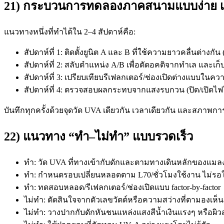
21) กระบวนการทดลองภาคสนามแบบง่าย เพื
แนวทางหนึ่งที่ทำได้ใน 2–4 สัปดาห์คือ:
สัปดาห์ที่ 1: ติดตั้งยูนิต A และ B ที่ใช้ความยาวคลื่นต่าง
สัปดาห์ที่ 2: สลับตำแหน่ง A/B เพื่อตัดอคติจากทำเล และเก็
สัปดาห์ที่ 3: เปรียบเทียบรีเฟลกเตอร์/ช่องเปิดต่างแบบใน
สัปดาห์ที่ 4: ตรวจสอบผลกระทบจากแสงรบกวน (ปิด/เปิดไฟ
บันทึกทุกครั้งด้วยจุดวัด UVA เดียวกัน เวลาเดียวกัน และสภาพการ
22) แนวทาง “ทำ–ไม่ทำ” แบบรวดเร็ว
ทำ: วัด UVA ที่ทางเข้ากับดักและตามทางเดินหลักของแมล
ทำ: กำหนดรอบเปลี่ยนหลอดตาม L70/ชั่วโมงใช้งาน ไม่รอใ
ทำ: ทดสอบหลอด/รีเฟลกเตอร์/ช่องเปิดแบบ factor-by-factor
ไม่ทำ: ตัดสินใจจากตัวเลขวัตต์หรือความสว่างที่ตามองเห็น
ไม่ทำ: วางปากกับดักหันชนแหล่งแสงสีน้ำเงินแรงๆ หรือผ