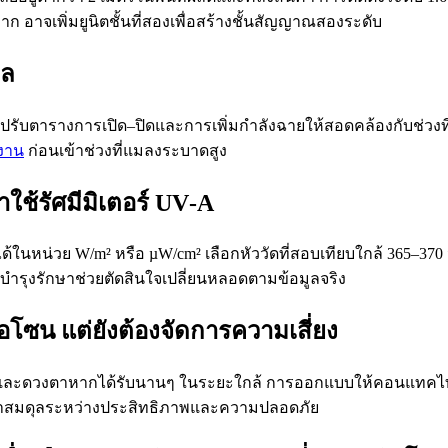
าก อาจเพิ่มยูนิตชั้นที่สองเพื่อสร้างชั้นสัญญาณสองระดับ
าล
ารางการเปิด–ปิดและการเพิ่มกำลังฉายให้สอดคล้องกับช่วงที่แ
งงาน
ก่อนเข้าช่วงที่แมลงระบาดสูง
มาใช้รัศมีมิเตอร์ UV‑A
ี่วัดได้ในหน่วย W/m² หรือ µW/cm² เลือกหัววัดที่สอบเทียบใกล้ 365–
งบำรุงรักษาช่วยตัดสินใจเปลี่ยนหลอดตามข้อมูลจริง
โซน แต่ยังต้องจัดการความเสี่ยง
นังและดวงตาหากได้รับนานๆ ในระยะใกล้ การออกแบบให้คอนแทคไทม
กษาสมดุลระหว่างประสิทธิภาพและความปลอดภัย