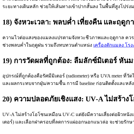
ระยะทางเดินหลัก ช่วยให้เส้นทางเข้าปากสั้นลง ในพื้นที่สูงโปร่งม
18) จังหวะเวลา: พลบค่ำ เที่ยงคืน และฤดูก
ความไวต่อแสงของแมลงแปรตามจังหวะชีวภาพและฤดูกาล ควรปรับต
ช่วงพลบค่ำในฤดูฝน รวมถึงทบทวนตำแหน่ง
เครื่องดักแมลง โร
19) การวัดผลที่ถูกต้อง: ลืมลักซ์มิเตอร์ หัน
อุปกรณ์ที่ถูกต้องคือรัศมีมิเตอร์ (radiometer) หรือ UVA meter ท
และผลกระทบจากฝุ่น/ความชื้น การมี baseline ก่อนติดตั้งและหลั
20) ความปลอดภัยเชิงแสง: UV‑A ไม่สร้างโอ
UV‑A ไม่สร้างโอโซนเหมือน UV‑C แต่ยังมีความเสี่ยงต่อผิวห
เตอร์) และเลือกฝาครอบที่ลดการแผ่ออกนอกแนวล่อ จะช่วยรั