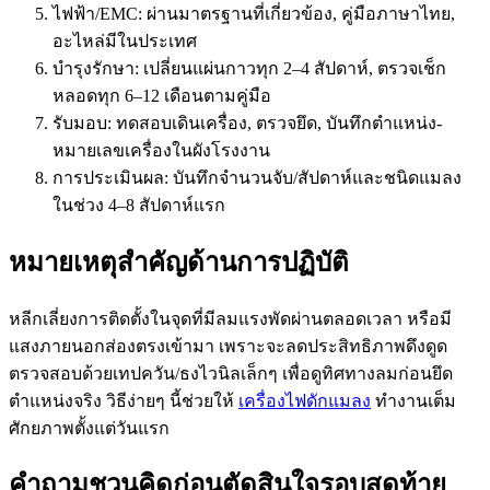
ไฟฟ้า/EMC: ผ่านมาตรฐานที่เกี่ยวข้อง, คู่มือภาษาไทย,
อะไหล่มีในประเทศ
บำรุงรักษา: เปลี่ยนแผ่นกาวทุก 2–4 สัปดาห์, ตรวจเช็ก
หลอดทุก 6–12 เดือนตามคู่มือ
รับมอบ: ทดสอบเดินเครื่อง, ตรวจยึด, บันทึกตำแหน่ง-
หมายเลขเครื่องในผังโรงงาน
การประเมินผล: บันทึกจำนวนจับ/สัปดาห์และชนิดแมลง
ในช่วง 4–8 สัปดาห์แรก
หมายเหตุสำคัญด้านการปฏิบัติ
หลีกเลี่ยงการติดตั้งในจุดที่มีลมแรงพัดผ่านตลอดเวลา หรือมี
แสงภายนอกส่องตรงเข้ามา เพราะจะลดประสิทธิภาพดึงดูด
ตรวจสอบด้วยเทปควัน/ธงไวนิลเล็กๆ เพื่อดูทิศทางลมก่อนยึด
ตำแหน่งจริง วิธีง่ายๆ นี้ช่วยให้
เครื่องไฟดักแมลง
ทำงานเต็ม
ศักยภาพตั้งแต่วันแรก
คำถามชวนคิดก่อนตัดสินใจรอบสุดท้าย