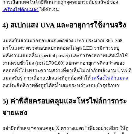
การเลือกเทคโนโลยีที่เหมาะถูกจุดจะยกระดับผลลัพธ์ของ
เครื่องไฟดักแมลง
ได้ชัดเจน
4) สเปกแสง UVA และอายุการใช้งานจริง
แมลงบินส่วนมากตอบสนองต่อช่วง UVA ประมาณ 365–368
นาโนเมตร ตรวจสอบสเปกหลอด/โมดูล LED ว่ามีการระบุ
พลังงานแถบคลื่น (spectral power) และการคงสภาพแสงเมื่อใช้
งานครบชั่วโมง (เช่น L70/L80) แยกจากอายุการติดสว่างของ
หลอดทั่วไป เพราะความสว่างที่ตาเห็นไม่เท่ากับพลังงาน UVA ที่
แมลงรับรู้ การเลือกสเปกแสงที่ถูกต้องทำให้
เครื่องไฟดักแมลง
คงประสิทธิภาพดึงดูดได้สม่ำเสมอระหว่างรอบบำรุงรักษา
5) ค่าพิสัยครอบคลุมและโพรไฟล์การกระ
จายแสง
อย่ายึดตัวเลข “ครอบคลุม X ตารางเมตร” เพียงอย่างเดียว ให้ดู