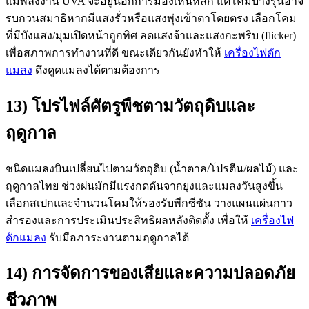
แม้พลังงาน UVA จะอยู่นอกการมองเห็นหลัก แต่โคมบางรุ่นอาจ
รบกวนสมาธิหากมีแสงรั่วหรือแสงพุ่งเข้าตาโดยตรง เลือกโคม
ที่มีบังแสง/มุมเปิดหน้าถูกทิศ ลดแสงจ้าและแสงกะพริบ (flicker)
เพื่อสภาพการทำงานที่ดี ขณะเดียวกันยังทำให้
เครื่องไฟดัก
แมลง
ดึงดูดแมลงได้ตามต้องการ
13) โปรไฟล์ศัตรูพืชตามวัตถุดิบและ
ฤดูกาล
ชนิดแมลงบินเปลี่ยนไปตามวัตถุดิบ (น้ำตาล/โปรตีน/ผลไม้) และ
ฤดูกาลไทย ช่วงฝนมักมีแรงกดดันจากยุงและแมลงวันสูงขึ้น
เลือกสเปกและจำนวนโคมให้รองรับพีกซีซัน วางแผนแผ่นกาว
สำรองและการประเมินประสิทธิผลหลังติดตั้ง เพื่อให้
เครื่องไฟ
ดักแมลง
รับมือภาระงานตามฤดูกาลได้
14) การจัดการของเสียและความปลอดภัย
ชีวภาพ