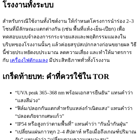
โรงงานทั้งระบบ
สำหรับกรณีใช้งานทั้งไซต์งาน ให้กำหนดโครงการนำร่อง 2–3
โซนที่มีลักษณะแตกต่างกัน (เช่น พื้นที่แห้ง-เย็น-เปียก) เพื่อ
ทดสอบแบบจำลองการกระจายแสงและพฤติกรรมแมลงใน
บริบทของโรงงานนั้นๆ แล้วค่อยสรุปสเปกกลางก่อนขยายผล วิธี
นี้ช่วยประหยัดงบประมาณ ลดความเสี่ยง และทำให้มาตรการ
กับ
เครื่องไฟดักแมลง
มีประสิทธิภาพทั่วทั้งโรงงาน
เกร็ดท้ายบท: คำที่ควรใช้ใน TOR
“UVA peak 365–368 nm พร้อมเอกสารยืนยัน” แทนคำว่า
“แสงสีม่วง”
“ฟิล์ม/ปลอกกันแตกสำหรับแหล่งกำเนิดแสง” แทนคำว่า
“ปลอดภัยจากเศษแก้ว”
“IP54 หรือสูงกว่าตามพื้นที่” แทนคำว่า “กันน้ำกันฝุ่น”
“เปลี่ยนแผ่นกาวทุก 2–4 สัปดาห์ หรือเมื่อถึงเกณฑ์ปริมาณ
จับ” แทนคำว่า “เปลี่ยนตามความเหมาะสม”