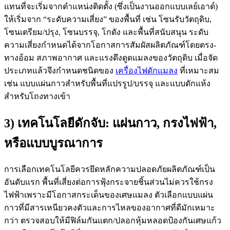
แทนที่จะเริ่มจากตำแหน่งติดตั้ง (ซึ่งเป็นงานออกแบบเลย์เอาต์)
ให้เริ่มจาก “ระดับความเสี่ยง” ของพื้นที่ เช่น โซนรับวัตถุดิบ,
โซนเตรียม/ปรุง, โซนบรรจุ, โกดัง และพื้นที่สนับสนุน ระดับ
ความเสี่ยงกำหนดได้จากโอกาสการสัมผัสผลิตภัณฑ์โดยตรง-
ทางอ้อม สภาพอากาศ และแรงดึงดูดแมลงของวัตถุดิบ เมื่อจัด
ประเภทแล้วจึงกำหนดชนิดของ
เครื่องไฟดักแมลง
ที่เหมาะสม
เช่น แบบแผ่นกาวสำหรับพื้นที่แปรรูป/บรรจุ และแบบดักแห้ง
สำหรับโถงทางเข้า
3) เทคโนโลยีดักจับ: แผ่นกาว, กรงไฟฟ้า,
หรือแบบบูรณาการ
การเลือกเทคโนโลยีควรยึดหลักความปลอดภัยผลิตภัณฑ์เป็น
อันดับแรก พื้นที่เสี่ยงต่อการฟุ้งกระจายชิ้นส่วนไม่ควรใช้กรง
ไฟฟ้าเพราะมีโอกาสกระเด็นของเศษแมลง ตัวเลือกแบบแผ่น
กาวที่มีสารเหนียวคงตัวและการไหลของอากาศที่ดีมักเหมาะ
กว่า ตรวจสอบให้มีฟิล์มกันแตก/ปลอกหุ้มหลอดป้องกันเศษแก้ว