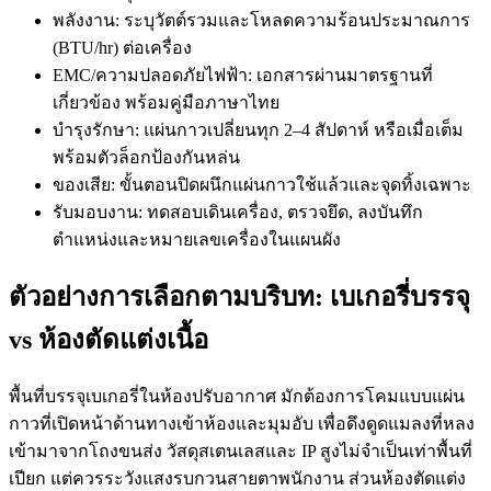
พลังงาน: ระบุวัตต์รวมและโหลดความร้อนประมาณการ
(BTU/hr) ต่อเครื่อง
EMC/ความปลอดภัยไฟฟ้า: เอกสารผ่านมาตรฐานที่
เกี่ยวข้อง พร้อมคู่มือภาษาไทย
บำรุงรักษา: แผ่นกาวเปลี่ยนทุก 2–4 สัปดาห์ หรือเมื่อเต็ม
พร้อมตัวล็อกป้องกันหล่น
ของเสีย: ขั้นตอนปิดผนึกแผ่นกาวใช้แล้วและจุดทิ้งเฉพาะ
รับมอบงาน: ทดสอบเดินเครื่อง, ตรวจยึด, ลงบันทึก
ตำแหน่งและหมายเลขเครื่องในแผนผัง
ตัวอย่างการเลือกตามบริบท: เบเกอรี่บรรจุ
vs ห้องตัดแต่งเนื้อ
พื้นที่บรรจุเบเกอรี่ในห้องปรับอากาศ มักต้องการโคมแบบแผ่น
กาวที่เปิดหน้าด้านทางเข้าห้องและมุมอับ เพื่อดึงดูดแมลงที่หลง
เข้ามาจากโถงขนส่ง วัสดุสเตนเลสและ IP สูงไม่จำเป็นเท่าพื้นที่
เปียก แต่ควรระวังแสงรบกวนสายตาพนักงาน ส่วนห้องตัดแต่ง