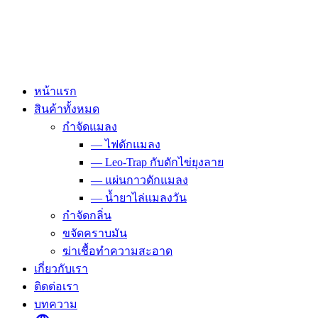
Skip
to
content
หน้าแรก
สินค้าทั้งหมด
กำจัดแมลง
— ไฟดักแมลง
— Leo-Trap กับดักไข่ยุงลาย
— แผ่นกาวดักแมลง
— น้ำยาไล่แมลงวัน
กำจัดกลิ่น
ขจัดคราบมัน
ฆ่าเชื้อทำความสะอาด
เกี่ยวกับเรา
ติดต่อเรา
บทความ