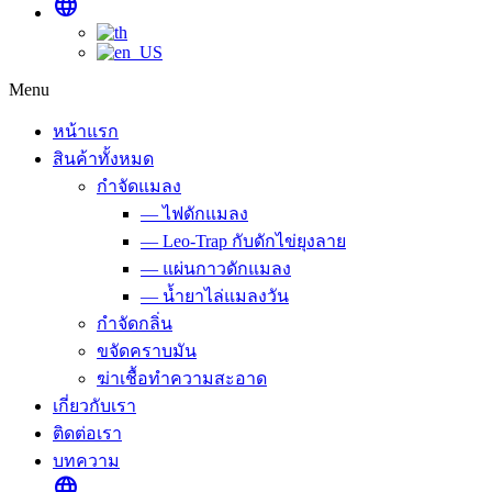
language
Menu
หน้าแรก
สินค้าทั้งหมด
กำจัดแมลง
— ไฟดักแมลง
— Leo-Trap กับดักไข่ยุงลาย
— แผ่นกาวดักแมลง
— น้ำยาไล่แมลงวัน
กำจัดกลิ่น
ขจัดคราบมัน
ฆ่าเชื้อทำความสะอาด
เกี่ยวกับเรา
ติดต่อเรา
บทความ
language