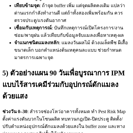
เทียบข้ามจุด
: ถ้าจุด buffer เพิ่ม แต่จุดผลิตคงเดิม แปลว่า
ด่านแรกกำลังทำงานดี แต่ถ้าทั้งสองเพิ่มพร้อมกัน ควร
ตรวจประตู/แรงดันอากาศ
เชื่อมกับเหตุการณ์
: บันทึกเหตุการณ์เปิดโครงการ/งาน
ซ่อม/พายุฝน แล้วเทียบกับข้อมูลจับแมลงเพื่อหาเหตุ-ผล
จำแนกชนิดแมลงหลัก
: แมลงวันผลไม้ ด้วงเมล็ดพืช ผีเสื้อ
ขนาดเล็ก บอกตำแหน่งต้นเหตุคนละแบบ ช่วยกำหนด
มาตรการเฉพาะจุด
5) ตัวอย่างแผน 90 วันเพื่อบูรณาการ IPM
แบบไร้สารเคมีร่วมกับอุปกรณ์ดักแมลง
ด้วยแสง
ช่วงวัน 0–30
: สำรวจช่องโหว่อาคารทั้งหมด ทำ Pest Risk Map
ตั้งค่าแรงดันบวกในโซนผลิต ทบทวนกฎเปิด-ปิดประตู ติดตั้ง/
ปรับตำแหน่งอุปกรณ์ดักแมลงด้วยแสงใน buffer zone และทาง