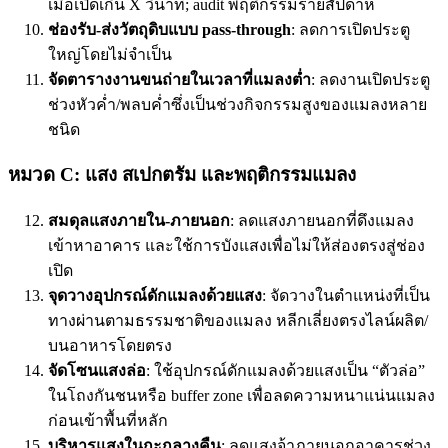
เมื่อเปิดเกิน X วินาที; audit พฤติกรรมรายสัปดาห์
ช่องรับ-ส่งวัตถุดิบแบบ pass-through
: ลดการเปิดประตู
ใหญ่โดยไม่จำเป็น
จัดตารางงานขนถ่ายในเวลาที่แมลงต่ำ
: ลดงานเปิดประตู
ช่วงหัวค่ำ/พลบค่ำซึ่งเป็นช่วงกิจกรรมสูงของแมลงหลาย
ชนิด
หมวด C: แสง สเปกตรัม และพฤติกรรมแมลง
สมดุลแสงภายใน-ภายนอก
: ลดแสงภายนอกที่ดึงแมลง
เข้าหาอาคาร และใช้การบังแสงเพื่อไม่ให้ส่องตรงสู่ช่อง
เปิด
จุดวางอุปกรณ์ดักแมลงด้วยแสง
: จัดวางในตำแหน่งที่เป็น
ทางผ่านตามธรรมชาติของแมลง หลีกเลี่ยงตรงไลน์ผลิต/
บนอาหารโดยตรง
จัดโซนแสงล่อ
: ใช้อุปกรณ์ดักแมลงด้วยแสงเป็น “ตัวล่อ”
ในโถงกันชนหรือ buffer zone เพื่อลดความหนาแน่นแมลง
ก่อนเข้าพื้นที่หลัก
บริหารแสงในกะกลางคืน
: ลดแสงจ้าภายนอกอาคารช่วง