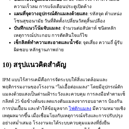
ความเร็วลม การแจ้งเตือนประตูเปิดค้าง
แผนที่จุดวางอุปกรณ์ดักแมลงด้วยแสง
: รหัสจุด ตำแหน่ง
โซนสุขอนามัย วันที่ติดตั้ง/เปลี่ยนวัสดุสิ้นเปลือง
บันทึกแนวโน้มจับแมลง
: จำนวนต่อสัปดาห์ ชนิดหลัก
เหตุการณ์ประกอบ การตัดสินใจแก้ไข
เช็กลิสต์ทำความสะอาดและน้ำขัง
: จุดเสี่ยง ความถี่ ผู้รับ
ผิดชอบ หลักฐานภาพถ่าย
10) สรุปแนวคิดสำคัญ
IPM แบบไร้สารเคมีคือการจัดระบบให้สิ่งแวดล้อมและ
พฤติกรรมงานของโรงงาน “ไม่เอื้อต่อแมลง” โดยมีอุปกรณ์ดัก
แมลงด้วยแสงเป็นด่านเฝ้าระวังและควบคุม การลงมือทำตามเช็
กลิสต์ 25 ข้อข้างต้นจะลดแรงดันแมลงจากรอบอาคาร ป้องกัน
การปนเปื้อน และทำให้ข้อมูลจาก
ไฟดักแมลง
มีความหมายเชิง
เหตุผลมากขึ้น เมื่อเชื่อมโยงกับเหตุการณ์จริงและการปรับปรุง
อย่างสม่ำเสมอ โรงงานจะได้ระบบควบคุมแมลงที่ยั่งยืน