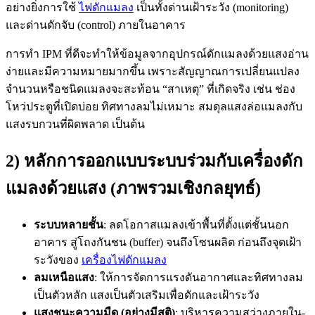
อย่างยิ่งการใช้
ไฟดักแมลง
เป็นทั้งด่านเฝ้าระวัง (monitoring)
และด่านดักจับ (control) ภายในอาคาร
การทำ IPM ที่ดีจะทำให้ข้อมูลจากอุปกรณ์ดักแมลงด้วยแสงอ่าน
ง่ายและมีความหมายมากขึ้น เพราะสัญญาณการเปลี่ยนแปลง
จำนวนหรือชนิดแมลงจะสะท้อน “สาเหตุ” ที่เกิดจริง เช่น ช่อง
โหว่ประตูที่เปิดบ่อย ทิศทางลมไม่เหมาะ สมดุลแสงล่อแมลงกับ
แสงรบกวนที่ผิดพลาด เป็นต้น
2) หลักการออกแบบระบบร่วมกับเครื่องดัก
แมลงด้วยแสง (ภาพรวมเชิงกลยุทธ์)
ระบบหลายชั้น
: ลดโอกาสแมลงเข้าพื้นที่ตั้งแต่ชั้นนอก
อาคาร สู่โถงกันชน (buffer) จนถึงโซนผลิต ก่อนถึงจุดเฝ้า
ระวังของ
เครื่องไฟดักแมลง
ลมเหนือแสง
: ให้การจัดการแรงดันอากาศและทิศทางลม
เป็นตัวหลัก แสงเป็นตัวเสริมเพื่อดักและเฝ้าระวัง
แสงชนะความมืด (อย่างมีสติ)
: บริหารความสว่างภายใน-