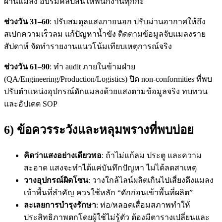
ผ่านแมลง อบรมคลิปสั้นให้พนักงานทุกกะ
ช่วงวัน 31–60
: ปรับสมดุลแสงภายนอก ปรับม่านอากาศให้ถึง
สเปกความเร็วลม แก้ปัญหาน้ำขัง ติดตามข้อมูลจับแมลงราย
สัปดาห์ จัดทำรายงานแนวโน้มเทียบเหตุการณ์จริง
ช่วงวัน 61–90
: ทำ audit ภายในข้ามฝ่าย
(QA/Engineering/Production/Logistics) ปิด non-conformities ที่พบ
ปรับตำแหน่งอุปกรณ์ดักแมลงด้วยแสงตามข้อมูลจริง ทบทวน
และอัปเดต SOP
6) ข้อควรระวังและหลุมพรางที่พบบ่อย
คิดว่าแสงอย่างเดียวพอ
: ถ้าไม่แก้ลม ประตู และความ
สะอาด แสงจะทำได้แค่บันทึกปัญหา ไม่ได้ลดสาเหตุ
วางอุปกรณ์ผิดโซน
: วางใกล้ไลน์ผลิตเกินไปเสี่ยงดึงแมลง
เข้าพื้นที่สำคัญ ควรใช้หลัก “ดักก่อนเข้าพื้นที่ผลิต”
ละเลยการบำรุงรักษา
: ท่อ/หลอดเสื่อมสภาพทำให้
ประสิทธิภาพตกโดยผู้ใช้ไม่รู้ตัว ต้องมีตารางเปลี่ยนและ