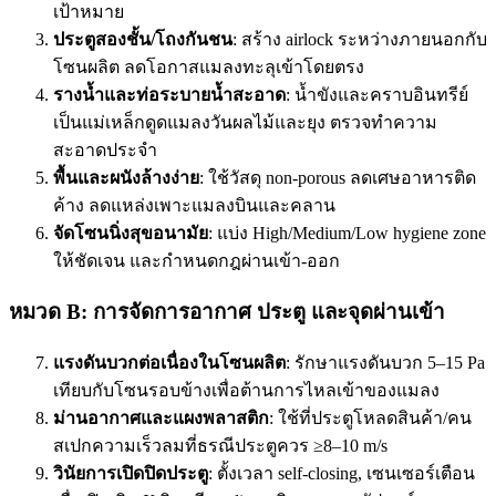
เป้าหมาย
ประตูสองชั้น/โถงกันชน
: สร้าง airlock ระหว่างภายนอกกับ
โซนผลิต ลดโอกาสแมลงทะลุเข้าโดยตรง
รางน้ำและท่อระบายน้ำสะอาด
: น้ำขังและคราบอินทรีย์
เป็นแม่เหล็กดูดแมลงวันผลไม้และยุง ตรวจทำความ
สะอาดประจำ
พื้นและผนังล้างง่าย
: ใช้วัสดุ non-porous ลดเศษอาหารติด
ค้าง ลดแหล่งเพาะแมลงบินและคลาน
จัดโซนนิ่งสุขอนามัย
: แบ่ง High/Medium/Low hygiene zone
ให้ชัดเจน และกำหนดกฎผ่านเข้า-ออก
หมวด B: การจัดการอากาศ ประตู และจุดผ่านเข้า
แรงดันบวกต่อเนื่องในโซนผลิต
: รักษาแรงดันบวก 5–15 Pa
เทียบกับโซนรอบข้างเพื่อต้านการไหลเข้าของแมลง
ม่านอากาศและแผงพลาสติก
: ใช้ที่ประตูโหลดสินค้า/คน
สเปกความเร็วลมที่ธรณีประตูควร ≥8–10 m/s
วินัยการเปิดปิดประตู
: ตั้งเวลา self-closing, เซนเซอร์เตือน