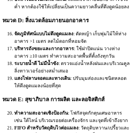
ค่ำ หากต้องใช้ให้เปลี่ยนเป็นความยาวคลื่นที่ดึงดูดน้อยลง
หมวด D: สิ่งแวดล้อมภายนอกอาคาร
จัดภูมิทัศน์แบบไม่ดึงดูดแมลง
: ตัดหญ้า เก็บพุ่มไม้ให้ห่าง
อาคาร >1 เมตร ลดไม้ดอกที่หอมจัด
บริหารถังขยะและกากอาหาร
: ใช้ฝาปิดแน่น วางห่าง
อาคาร ≥10 เมตร ทำความสะอาดพื้นที่ตั้งถังทุกวัน
ระบายน้ำดี ไม่มีน้ำขัง
: ตรวจแอ่งน้ำหลังฝนและบริเวณคูล
ลิ่งทาวเวอร์อย่างสม่ำเสมอ
แสงไฟลานจอดและทางเดิน
: ปรับมุมส่องและชนิดหลอด
ให้ดึงดูดแมลงน้อยที่สุด
หมวด E: สุขาภิบาล การผลิต และลอจิสติกส์
ทำความสะอาดเชิงป้องกัน
: โฟกัสจุดกักตุนเศษอาหาร
เช่น ใต้ไลน์ บริเวณรอยต่อเครื่องจักร และจุดที่เข้าถึงยาก
FIFO สำหรับวัตถุดิบไวต่อแมลง
: วัตถุดิบหวาน/เปรี้ยวและ