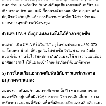
หมัก ส่วนแมลงวันบ้านสัมพันธ์กับจุลชีพจากขยะอินทรีย์/ของ
เสีย หากพบตัวมอดและผีเสื้อกลางคืนอาจสะท้อนปัญหาเมล็ด
ธัญพืชหรือวัตถุดิบแห้ง การตีความชนิดที่จับได้ช่วยกำหนด
มาตรการสุขาภิบาลให้ตรงจุด
4) แสง UV-A ดึงดูดแมลง แต่ไม่ได้ทำลายจุลชีพ
แหล่งกำเนิด UV-A ที่ใช้ใน ILT อยู่ในช่วงประมาณ 350–370
นาโนเมตร มีหน้าที่ดึงดูด ไม่ใช่ฆ่าเชื้อ จึงไม่สามารถยับยั้ง
แบคทีเรีย รา หรือไวรัสที่ติดมากับตัวแมลงได้ การวางแผนต้อง
อาศัยการกันไม่ให้แมลงเข้าใกล้ผลิตภัณฑ์ตั้งแต่ต้นทาง
5) การไหลเวียนอากาศสัมพันธ์กับการแพร่กระจาย
อนุภาคจากแมลง
ลมแรงจากพัดลม/ท่อลมอาจพัดพาเกล็ดปีก ขน และเศษซาก
แมลงที่ติดอยู่บนพื้นผิวให้ฟุ้งกระจาย จึงควรหลีกเลี่ยงการวาง
เครื่องตรงแนวลมที่พัดผ่านพื้นที่ผลิตแบบเปิด และหลีกเลี่ยงแนว