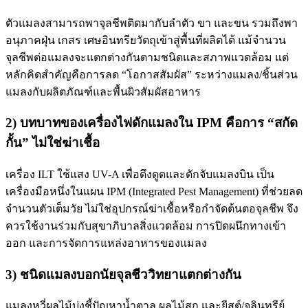
ตัวแมลงสามารถพาจุลชีพติดมากับลำตัว ขา และขน รวมถึงพา
อนุภาคฝุ่น เกสร เศษอินทรียวัตถุเข้าสู่พื้นที่ผลิตได้ แม้จำนวน
จุลชีพต่อแมลงจะแตกต่างกันตามชนิดและสภาพแวดล้อม แต่
หลักคิดสำคัญคือการลด “โอกาสสัมผัส” ระหว่างแมลง/ชิ้นส่วน
แมลงกับผลิตภัณฑ์และพื้นผิวสัมผัสอาหาร
2) บทบาทของเครื่องไฟดักแมลงใน IPM คือการ “สกัด
กั้น” ไม่ใช่ฆ่าเชื้อ
เครื่อง ILT ใช้แสง UV-A เพื่อดึงดูดและดักจับแมลงบิน เป็น
เครื่องมือหนึ่งในแผน IPM (Integrated Pest Management) ที่ช่วยลด
จำนวนตัวเต็มวัย ไม่ใช่อุปกรณ์ฆ่าเชื้อหรือกำจัดต้นตอจุลชีพ จึง
ควรใช้งานร่วมกับสุขาภิบาลสิ่งแวดล้อม การปิดผนึกทางเข้า
ออก และการจัดการแหล่งอาหารของแมลง
3) ชนิดแมลงบอกนัยจุลชีววิทยาแตกต่างกัน
แมลงหวี่ผลไม้บ่งชี้ปัญหาน้ำตาล ผลไม้สุก และยีสต์/จุลินทรีย์