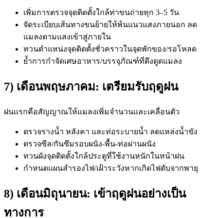
เพิ่มการตรวจจุดติดตั้งใกล้ท่าขนถ่ายทุก 3–5 วัน
จัดระเบียบเส้นทางขนย้ายให้พ้นแนวแสงภายนอก ลด
แมลงตามแสงเข้าสู่ภายใน
ทวนตำแหน่งจุดติดตั้งชั่วคราวในจุดพักของ/รอโหลด
ย้ำการกำจัดเศษอาหาร/บรรจุภัณฑ์ที่ดึงดูดแมลง
7) เดือนพฤษภาคม: เตรียมรับฤดูฝน
ฝนแรกคือสัญญาณให้แมลงเพิ่มจำนวนและเคลื่อนตัว
ตรวจรางน้ำ หลังคา และท่อระบายน้ำ ลดแหล่งน้ำขัง
ตรวจซีล/กันซึมรอบผนัง-พื้น-ท่อผ่านผนัง
ทวนผังจุดติดตั้งใกล้ประตูที่ใช้งานหนักในหน้าฝน
กำหนดแผนสำรองไฟ/เฝ้าระวังหากเกิดไฟดับจากพายุ
8) เดือนมิถุนายน: เข้าฤดูฝนอย่างเป็น
ทางการ