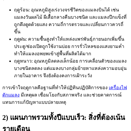
ฤดูร้อน: อุณหภูมิสูงเร่งวงจรชีวิตของแมลงบินได้ เช่น
แมลงวันผลไม้ ผีเสื้อกลางคืนบางชนิด และแมลงปีกแข็งที่
ถูกดึงดูดด้วยแสง ความถี่การตรวจและเปลี่ยนกาวควรถี่
ขึ้น
ฤดูฝน: ความชื้นสูงทำให้แหล่งแพร่พันธุ์ภายนอกเพิ่มขึ้น
ประตู/ช่องเปิดถูกใช้งานบ่อย การรั่วไหลของแสงยามค่ำ
ทำให้แมลงอพยพเข้าสู่พื้นที่ผลิตได้มาก
ฤดูหนาว: อุณหภูมิลดลงเล็กน้อย การเคลื่อนตัวของแมลง
บางชนิดลดลง แต่แมลงบางกลุ่มย้ายหาแหล่งความอบอุ่น
ภายในอาคาร จึงยังต้องคงการเฝ้าระวัง
การเข้าใจฤดูกาลคือฐานที่ทำให้ปฏิทินปฏิบัติการของ
เครื่องไฟ
ดักแมลง
มีเหตุผล เชื่อมโยงกับสภาพจริง และช่วยคาดการณ์
แทนการแก้ปัญหาแบบปลายเหตุ
2) แผนภาพรวมทั้งปีแบบเร็ว: สิ่งที่ต้องเน้น
รายเดือน