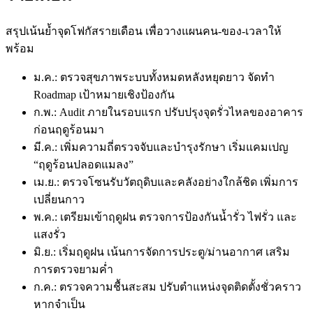
สรุปเน้นย้ำจุดโฟกัสรายเดือน เพื่อวางแผนคน-ของ-เวลาให้
พร้อม
ม.ค.: ตรวจสุขภาพระบบทั้งหมดหลังหยุดยาว จัดทำ
Roadmap เป้าหมายเชิงป้องกัน
ก.พ.: Audit ภายในรอบแรก ปรับปรุงจุดรั่วไหลของอาคาร
ก่อนฤดูร้อนมา
มี.ค.: เพิ่มความถี่ตรวจจับและบำรุงรักษา เริ่มแคมเปญ
“ฤดูร้อนปลอดแมลง”
เม.ย.: ตรวจโซนรับวัตถุดิบและคลังอย่างใกล้ชิด เพิ่มการ
เปลี่ยนกาว
พ.ค.: เตรียมเข้าฤดูฝน ตรวจการป้องกันน้ำรั่ว ไฟรั่ว และ
แสงรั่ว
มิ.ย.: เริ่มฤดูฝน เน้นการจัดการประตู/ม่านอากาศ เสริม
การตรวจยามค่ำ
ก.ค.: ตรวจความชื้นสะสม ปรับตำแหน่งจุดติดตั้งชั่วคราว
หากจำเป็น