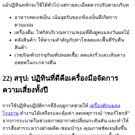
แม้ปฏิทินหลักจะใช้ได้ทั่วไป แต่รายละเอียดควรปรับตามบริบท
อาหารสด/แช่เย็น: เน้นจุดรับของ/ห้องเย็นที่เกิดการ
ควบแน่น
เครื่องดื่ม: โฟกัสบริเวณหวาน/หอมที่ดึงดูดแมลงวันผลไม้
คลังสินค้า: ให้ความสำคัญกับท่าโหลดและพื้นที่รับคืน
สินค้า
เวชภัณฑ์/บรรจุภัณฑ์ปลอดเชื้อ: ลดแสงรั่วและเส้นทาง
อพยพในกะกลางคืน
22) สรุป: ปฏิทินที่ดีคือเครื่องมือจัดการ
ความเสี่ยงทั้งปี
การใช้ปฏิทินปฏิบัติการที่อิงฤดูกาลช่วยให้
เครื่องดักแมลง
โรงงาน
ทำงานได้เสถียรและคุ้มค่า ลดเหตุการณ์ “เซอร์ไพรส์”
จากการระบาดในช่วงสภาพอากาศเปลี่ยนกะทันหัน และทำให้
การสื่อสารระหว่างฝ่ายผลิต–ซ่อมบำรุง–คุณภาพชัดเจนยิ่งขึ้น