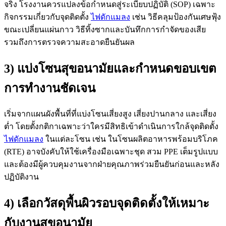
จริง โรงงานควรแปลงข้อกำหนดสู่ระเบียบปฏิบัติ (SOP) เฉพาะ
กิจกรรมเกี่ยวกับจุดติดตั้ง
ไฟดักแมลง
เช่น วิธีคลุมป้องกันเศษฟุ้ง
ขณะเปลี่ยนแผ่นกาว วิธีทิ้งซากและบันทึกการกำจัดของเสีย
รวมถึงการตรวจความสะอาดยืนยันผล
3) แบ่งโซนสุขอนามัยและกำหนดขอบเขต
การทำงานชัดเจน
เริ่มจากแผนผังพื้นที่ที่แบ่งโซนเสี่ยงสูง เสี่ยงปานกลาง และเสี่ยง
ต่ำ โดยตั้งกติกาเฉพาะว่าใครมีสิทธิเข้าดำเนินการใกล้จุดติดตั้ง
ไฟดักแมลง
ในแต่ละโซน เช่น ในโซนผลิตอาหารพร้อมบริโภค
(RTE) อาจบังคับให้ใช้เครื่องมือเฉพาะชุด สวม PPE เต็มรูปแบบ
และต้องมีผู้ควบคุมงานจากฝ่ายคุณภาพร่วมยืนยันก่อนและหลัง
ปฏิบัติงาน
4) เลือกวัสดุพื้นผิวรอบจุดติดตั้งให้เหมาะ
กับงานสุขอนามัย