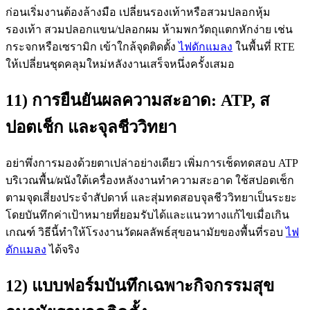
ก่อนเริ่มงานต้องล้างมือ เปลี่ยนรองเท้าหรือสวมปลอกหุ้ม
รองเท้า สวมปลอกแขน/ปลอกผม ห้ามพกวัตถุแตกหักง่าย เช่น
กระจกหรือเซรามิก เข้าใกล้จุดติดตั้ง
ไฟดักแมลง
ในพื้นที่ RTE
ให้เปลี่ยนชุดคลุมใหม่หลังงานเสร็จหนึ่งครั้งเสมอ
11) การยืนยันผลความสะอาด: ATP, ส
ปอตเช็ก และจุลชีววิทยา
อย่าพึ่งการมองด้วยตาเปล่าอย่างเดียว เพิ่มการเช็ดทดสอบ ATP
บริเวณพื้น/ผนังใต้เครื่องหลังงานทำความสะอาด ใช้สปอตเช็ก
ตามจุดเสี่ยงประจำสัปดาห์ และสุ่มทดสอบจุลชีววิทยาเป็นระยะ
โดยบันทึกค่าเป้าหมายที่ยอมรับได้และแนวทางแก้ไขเมื่อเกิน
เกณฑ์ วิธีนี้ทำให้โรงงานวัดผลลัพธ์สุขอนามัยของพื้นที่รอบ
ไฟ
ดักแมลง
ได้จริง
12) แบบฟอร์มบันทึกเฉพาะกิจกรรมสุข