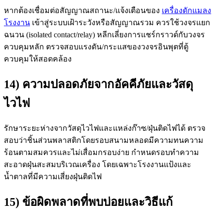
หากต้องเชื่อมต่อสัญญาณสถานะ/แจ้งเตือนของ
เครื่องดักแมลง
โรงงาน
เข้าสู่ระบบเฝ้าระวังหรือสัญญาณรวม ควรใช้วงจรแยก
ฉนวน (isolated contact/relay) หลีกเลี่ยงการแชร์กราวด์กับวงจร
ควบคุมหลัก ตรวจสอบแรงดัน/กระแสของวงจรอินพุตที่ตู้
ควบคุมให้สอดคล้อง
14) ความปลอดภัยจากอัคคีภัยและวัสดุ
ไวไฟ
รักษาระยะห่างจากวัสดุไวไฟและแหล่งก๊าซ/ฝุ่นติดไฟได้ ตรวจ
สอบว่าชิ้นส่วนพลาสติกโดยรอบสนามหลอดมีความทนความ
ร้อนตามสมควรและไม่เสื่อมกรอบง่าย กำหนดรอบทำความ
สะอาดฝุ่นสะสมบริเวณเครื่อง โดยเฉพาะโรงงานแป้งและ
น้ำตาลที่มีความเสี่ยงฝุ่นติดไฟ
15) ข้อผิดพลาดที่พบบ่อยและวิธีแก้