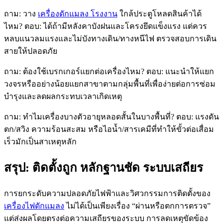
ถาม: วาง
เครื่องดักแมลง โรงงาน
ใกล้ประตูโหลดสินค้าได้
ไหม? ตอบ: ได้ถ้ามีหลังคาบังฝนและโครงยึดแข็งแรง แต่ควร
หลบแนวลมแรงและไม่บังทางเดิน/ทางหนีไฟ ตรวจสอบการเดิน
สายให้ปลอดภัย
ถาม: ต้องใช้เบรกเกอร์แยกต่อเครื่องไหม? ตอบ: แนะนำให้แยก
วงจรหรืออย่างน้อยแยกสาขาตามกลุ่มพื้นที่เพื่อง่ายต่อการซ่อม
บำรุงและลดผลกระทบเวลาเกิดเหตุ
ถาม: ทำไมเครื่องบางตัวอายุหลอดสั้นในบางพื้นที่? ตอบ: แรงดัน
ตก/สวิง ความร้อนสะสม หรือไอน้ำ/สารเคมีที่ทำให้ขั้วต่อเสื่อม
เร็วมักเป็นสาเหตุหลัก
สรุป: ติดตั้งถูก หลักฐานชัด ระบบเสถียร
การยกระดับความปลอดภัยไฟฟ้าและวิศวกรรมการติดตั้งของ
เครื่องไฟดักแมลง
ไม่ได้เป็นเพียงเรื่อง “ผ่านหรือตกการตรวจ”
แต่ส่งผลโดยตรงต่อความเสถียรของระบบ การลดเหตุขัดข้อง