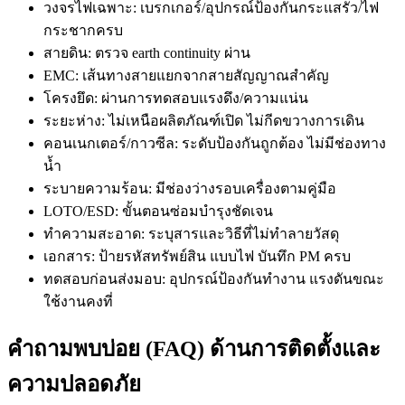
วงจรไฟเฉพาะ: เบรกเกอร์/อุปกรณ์ป้องกันกระแสรั่ว/ไฟ
กระชากครบ
สายดิน: ตรวจ earth continuity ผ่าน
EMC: เส้นทางสายแยกจากสายสัญญาณสำคัญ
โครงยึด: ผ่านการทดสอบแรงดึง/ความแน่น
ระยะห่าง: ไม่เหนือผลิตภัณฑ์เปิด ไม่กีดขวางการเดิน
คอนเนกเตอร์/กาวซีล: ระดับป้องกันถูกต้อง ไม่มีช่องทาง
น้ำ
ระบายความร้อน: มีช่องว่างรอบเครื่องตามคู่มือ
LOTO/ESD: ขั้นตอนซ่อมบำรุงชัดเจน
ทำความสะอาด: ระบุสารและวิธีที่ไม่ทำลายวัสดุ
เอกสาร: ป้ายรหัสทรัพย์สิน แบบไฟ บันทึก PM ครบ
ทดสอบก่อนส่งมอบ: อุปกรณ์ป้องกันทำงาน แรงดันขณะ
ใช้งานคงที่
คำถามพบบ่อย (FAQ) ด้านการติดตั้งและ
ความปลอดภัย