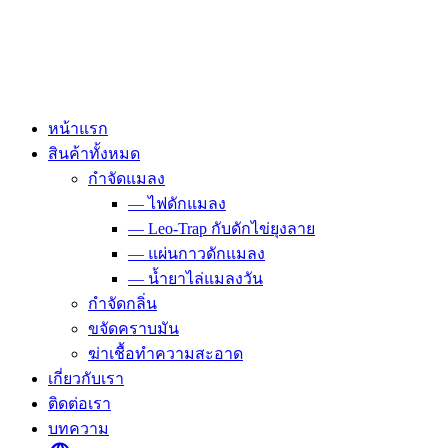
Skip
to
content
หน้าแรก
สินค้าทั้งหมด
กำจัดแมลง
— ไฟดักแมลง
— Leo-Trap กับดักไข่ยุงลาย
— แผ่นกาวดักแมลง
— น้ำยาไล่แมลงวัน
กำจัดกลิ่น
ขจัดคราบมัน
ฆ่าเชื้อทำความสะอาด
เกี่ยวกับเรา
ติดต่อเรา
บทความ