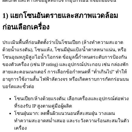
ผิดปกติ และทำให้ข้อมูลที่เก็บจากอุปกรณ์น่าเชื่อถือยิ่งขึ้น
1) แยกโซนอันตรายและสภาพแวดล้อม
ก่อนเลือกเครื่อง
ประเมินพื้นที่ก่อนติดตั้งว่าเป็นโซนเปียก (ล้างทำความสะอาด
ด้วยน้ำแรงดัน), โซนแห้ง, โซนมีฝุ่นแป้ง/น้ำตาลหนาแน่น, หรือ
โซนอุณหภูมิสูง/ไอน้ำ/ไอกรด ข้อมูลนี้กำหนดระดับการป้องกัน
ของตัวเครื่อง (เช่น IP rating) และอุปกรณ์ประกอบ เช่น กล่องพัก
สายและคอนเนกเตอร์ การเลือกข้อกำหนดที่ “ต่ำเกินไป” ทำให้
อายุการใช้งานสั้น ไฟฟ้าลัดวงจร หรือเกิดคราบการกัดกร่อนบน
บอร์ดและขั้วต่อ
โซนเปียก/ล้างด้วยแรงดัน: เลือกเครื่องและอุปกรณ์ต่อพ่วง
ที่รองรับ IP สูงตามคู่มือผู้ผลิต
โซนฝุ่นมาก: ลดพื้นผิวแนวนอนที่สะสมฝุ่น วางแผน
ทำความสะอาดสม่ำเสมอ และระวังความร้อนสะสมในตัว
เครื่อง