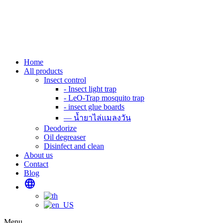
Skip
to
content
Home
All products
Insect control
- Insect light trap
- LeO-Trap mosquito trap
- insect glue boards
— น้ำยาไล่แมลงวัน
Deodorize
Oil degreaser
Disinfect and clean
About us
Contact
Blog
language
Menu