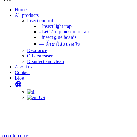
Home
All products
Insect control
- Insect light trap
- LeO-Trap mosquito trap
- insect glue boards
— น้ำยาไล่แมลงวัน
Deodorize
Oil degreaser
Disinfect and clean
About us
Contact
Blog
language
0.00
฿
0
Cart