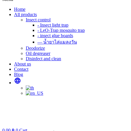
Home
All products
Insect control
- Insect light trap
- LeO-Trap mosquito trap
- insect glue boards
— น้ำยาไล่แมลงวัน
Deodorize
Oil degreaser
Disinfect and clean
About us
Contact
Blog
language
0.00
฿
0
Cart