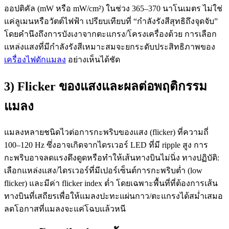
ออปติคัล (mW หรือ mW/cm²) ในช่วง 365–370 นาโนเมตร ไม่ใช่
แค่ลูเมนหรือวัตต์ไฟฟ้า เปรียบเทียบที่ “กำลังรังสีสุทธิถึงจุดจับ”
โดยคำนึงถึงการบังเงาจากตะแกรง/โครงเครื่องด้วย การเลือก
แหล่งแสงที่มีกำลังรังสีเหมาะสมจะยกระดับประสิทธิภาพของ
เครื่องไฟดักแมลง
อย่างเห็นได้ชัด
3) Flicker ของแสงและผลต่อพฤติกรรม
แมลง
แมลงหลายชนิดไวต่อการกะพริบของแสง (flicker) ที่ความถี่
100–120 Hz ซึ่งอาจเกิดจากไดรเวอร์ LED ที่มี ripple สูง การ
กะพริบอาจลดแรงดึงดูดหรือทำให้เส้นทางบินไม่นิ่ง ทางปฏิบัติ:
เลือกแหล่งแสง/ไดรเวอร์ที่มีเปอร์เซ็นต์การกะพริบต่ำ (low
flicker) และมีค่า flicker index ต่ำ โดยเฉพาะพื้นที่ที่ต้องการเส้น
ทางบินที่เสถียรเพื่อให้แมลงปะทะแผ่นกาว/ตะแกรงได้สม่ำเสมอ
ลดโอกาสที่แมลงจะแค่โฉบแล้วหนี