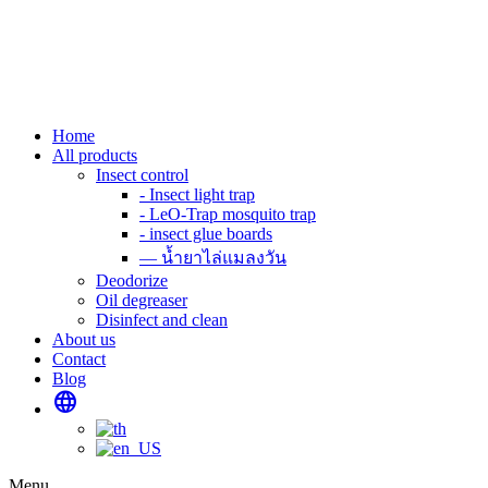
Skip
to
content
Home
All products
Insect control
- Insect light trap
- LeO-Trap mosquito trap
- insect glue boards
— น้ำยาไล่แมลงวัน
Deodorize
Oil degreaser
Disinfect and clean
About us
Contact
Blog
language
Menu