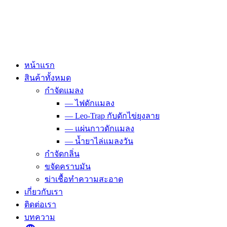
Skip
to
content
หน้าแรก
สินค้าทั้งหมด
กำจัดแมลง
— ไฟดักแมลง
— Leo-Trap กับดักไข่ยุงลาย
— แผ่นกาวดักแมลง
— น้ำยาไล่แมลงวัน
กำจัดกลิ่น
ขจัดคราบมัน
ฆ่าเชื้อทำความสะอาด
เกี่ยวกับเรา
ติดต่อเรา
บทความ