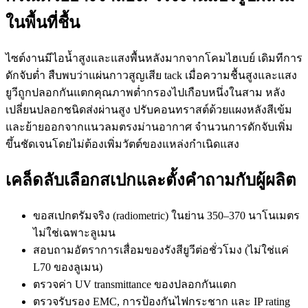
ในพื้นที่ชื้น
ไซต์งานมีไอน้ำสูงและแสงพื้นหลังมากจากโคมไฮเบย์ เดิมทีการ
ดักจับต่ำ สืบพบว่าแผ่นกาวสูญเสีย tack เมื่อความชื้นสูงและแสง
ยูวีถูกปลอกกันแตกคุณภาพต่ำกรองไปเกือบหนึ่งในสาม หลัง
เปลี่ยนปลอกชนิดส่งผ่านสูง ปรับคอนทราสต์ด้วยแผงหลังสีเข้ม
และย้ายออกจากแนวลมตรงม่านอากาศ จำนวนการดักจับเพิ่ม
ขึ้นชัดเจนโดยไม่ต้องเพิ่มวัตต์ของแหล่งกำเนิดแสง
เคล็ดลับเลือกสเปกและตั้งคำถามกับผู้ผลิต
ขอสเปกตรัมจริง (radiometric) ในย่าน 350–370 นาโนเมตร
ไม่ใช่เฉพาะลูเมน
สอบถามอัตราการเสื่อมของรังสียูวีต่อชั่วโมง (ไม่ใช่แค่
L70 ของลูเมน)
ตรวจค่า UV transmittance ของปลอกกันแตก
ตรวจรับรอง EMC, การป้องกันไฟกระชาก และ IP rating