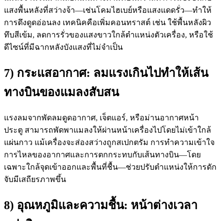
แสงพื้นหลังที่สว่างจ้า—เช่นโคมไฮเบย์หรือแสงแดดรั่ว—ทำให้
การดึงดูดอ่อนลง เทคนิคคือเพิ่มคอนทราสต์ เช่น ใช้พื้นหลังผิว
ทึบสีเข้ม, ลดการรั่วของแสงขาวใกล้ตำแหน่งตัวเครื่อง, หรือใช้
ดีไซน์ที่มีฉากหลังบังแสงที่ไม่จำเป็น
7) กระแสอากาศ: ลมแรงเกินไปทำให้เส้น
ทางบินของแมลงสับสน
แรงลมจากพัดลมดูดอากาศ, เจ็ตแอร์, หรือม่านอากาศหน้า
ประตู สามารถพัดพาแมลงให้ผ่านหน้าเครื่องไปโดยไม่เข้าใกล้
แผ่นกาว แม้เครื่องจะส่องสว่างถูกสเปกตรัม การทำความเข้าใจ
การไหลของอากาศและการตกกระทบกับเส้นทางบิน—โดย
เฉพาะใกล้จุดเข้าออกและพื้นที่ชื้น—ช่วยปรับตำแหน่งให้การดัก
จับมีเสถียรภาพขึ้น
8) อุณหภูมิและความชื้น: หน้าต่างเวลา