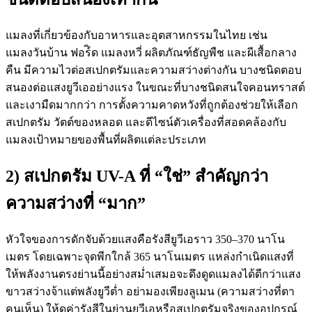
แมลงที่เกี่ยวข้องกับอาหารและอุตสาหกรรมในไทย เช่น
แมลงวันบ้าน ฟอร์ิด แมลงหวี่ ผลิตภัณฑ์ธัญพืช และผีเสื้อกลาง
คืน มีความไวต่อสเปกตรัมและความสว่างต่างกัน บางชนิดตอบ
สนองต่อแสงยูวีเออย่างแรง ในขณะที่บางชนิดสนใจคอนทราสต์
และเงามืดมากกว่า การตั้งความคาดหวังที่ถูกต้องช่วยให้เลือก
สเปกตรัม วัตต์ของหลอด และดีไซน์ตัวเครื่องที่สอดคล้องกับ
แมลงเป้าหมายของพื้นที่ผลิตแต่ละประเภท
2) สเปกตรัม UV-A ที่ “ใช่” สำคัญกว่า
ความสว่างที่ “มาก”
หัวใจของการดักจับด้วยแสงคือรังสียูวีเอราว 350–370 นาโน
เมตร โดยเฉพาะจุดพีกใกล้ 365 นาโนเมตร แหล่งกำเนิดแสงที่
ให้พลังงานตรงย่านนี้อย่างสม่ำเสมอจะดึงดูดแมลงได้ดีกว่าแสง
ขาวสว่างจ้าแต่พลังยูวีต่ำ อย่ามองเพียงลูเมน (ความสว่างที่ตา
คนเห็น) ให้ดูค่ารังสีในย่านยูวีเอหรือสเปกตรัมจริงของอุปกรณ์