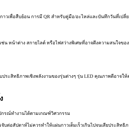
กาวเพื่อสืบย้อน การมี QR สำหรับคู่มือ/อะไหล่และบันทึกวันที่เป
ณ เช่น หน้าต่าง สกายไลต์ หรือไฟสว่างพิเศษที่อาจดึงความสนใจข
เทียบประสิทธิภาพเชิงพลังงานของรุ่นต่างๆ รุ่น LED คุณภาพดีอาจใ
้ง
ว่าอุปกรณ์ทำงานได้ตามเกณฑ์วิศวกรรม
บต่อสัปดาห์ไม่ควรทำให้แผ่นกาวเต็มเร็วเกินไปจนเสียประสิทธิ