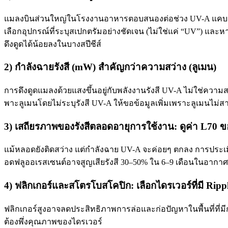
แมลงบินส่วนใหญ่ในโรงงานอาหารตอบสนองต่อช่วง UV-A แคบๆ ปร
เลือกอุปกรณ์ที่ระบุสเปกตรัมอย่างชัดเจน (ไม่ใช่แค่ “UV”) แ
ดึงดูดได้น้อยลงในบางสปีชีส์
2) กำลังฉายรังสี (mW) สำคัญกว่าความสว่าง (ลูเมน)
การดึงดูดแมลงด้วยแสงขึ้นอยู่กับพลังงานรังสี UV-A ไม่ใช่ความส
พาะลูเมนโดยไม่ระบุรังสี UV-A ให้ขอข้อมูลเพิ่มเพราะลูเมนไม
3) เสถียรภาพของรังสีตลอดอายุการใช้งาน: ดูค่า L70 
แม้หลอดยังติดสว่าง แต่กำลังฉาย UV-A จะค่อยๆ ตกลง การประเ
อดฟลูออเรสเซนต์อาจสูญเสียรังสี 30–50% ใน 6–9 เดือนในอาก
4) ฟลิกเกอร์และสโตรโบสโคปิก: เลือกไดรเวอร์ที่มี Rippl
ฟลิกเกอร์สูงอาจลดประสิทธิภาพการล่อและก่อปัญหาในพื้นที่ที่มีก
ต้องพึ่งคุณภาพของไดรเวอร์