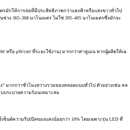
ักให้การล่อที่มีประสิทธิภาพกว่าแสงฟ้าหรือแสงขาวทั่วไป
นช่วง 365–368 นาโนเมตร ไม่ใช่ 395–405 นาโนเมตรซึ่งมักจะ
mW หรือ µW/cm² ที่ระยะใช้งาน) มากกว่าค่าลูเมน หากผู้ผลิตให้เฉ
ง” มากกว่าชั่วโมงสว่างรวมของหลอดแบบทั่วไป ตัวอย่างเช่น หล
อมีระบบระบายความร้อนเหมาะสม
อร์เซ็นต์ความริปเปิลของแสงน้อยกว่า 10% โดยเฉพาะรุ่น LED ที่