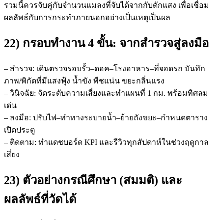
รวมนี้ควรจับคู่กับจำนวนแมลงที่จับได้จากกับดักแสง เพื่อเชื่อม
ผลลัพธ์กับการกระทำภายนอกอย่างเป็นเหตุเป็นผล
22) กรอบทำงาน 4 ขั้น: จากสำรวจสู่ลงมือ
– สำรวจ: เดินตรวจรอบรั้ว–ดอค–โรงอาหาร–ที่จอดรถ บันทึก
ภาพ/พิกัดที่มีแสงฟุ้ง น้ำขัง พืชแน่น ขยะกลิ่นแรง
– วินิจฉัย: จัดระดับความเสี่ยงและทำแผนที่ 1 กม. พร้อมทิศลม
เด่น
– ลงมือ: ปรับไฟ–ทำทางระบายน้ำ–ย้ายถังขยะ–กำหนดตาราง
เปิดประตู
– ติดตาม: ทำแดชบอร์ด KPI และรีวิวทุกสัปดาห์ในช่วงฤดูกาล
เสี่ยง
23) ตัวอย่างกรณีศึกษา (สมมติ) และ
ผลลัพธ์ที่วัดได้