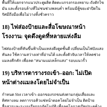
พื้นที่ให้แยกจากแนวประตูผลิต ติดตะแกรงกรองหยาบ–ถังดักไข
มัน และตั้งรอบล้างที่ไม่ชนช่วงพลบค่ำ พร้อมมีตู้ขยะฝาปิดใน
รัศมีถึงมือเพื่อไม่วางทิ้งชั่วคราว
18) ไฟส่องป้ายและสื่อโฆษณาหน้า
โรงงาน: จุดดึงดูดที่หลายแห่งลืม
ไฟส่องป้ายที่หันขึ้นฟ้าเป็นแหล่งดึงดูดชั้นดี เปลี่ยนเป็นไฟบังแสง
หันลง ใช้ความสว่างเท่าที่อ่านได้ และตั้งตัวจับเวลาให้ลดช่วง
แมลงคึกคัก เพื่อลด “สนามแม่เหล็กแสง” รอบแนวรั้ว
19) บริหารตารางรถเข้า–ออก: ไม่เปิด
หน้าต่างแมลงโดยไม่จำเป็น
กำหนด Slot เวลาเข้า–ออกของรถขนส่งตามกลุ่มเสี่ยงและ
ทิศทางลม ลดการรอคิวแช่หน้าดอคโดยไม่จำเป็น ติดป้าย
สื่อสารและระบบเรียกรถอัตโนมัติ เพื่อลดโอกาสเปิดประตูค้าง