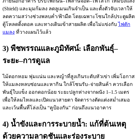
ภายนอกอาคาร ปรับไฟถนน–ไฟลานจอด–ไฟโลโก้ ให้มีบังแสง
(Shield) และมุมก้มลง ลดลูเมนเกินจำเป็น และตั้งตัวจับเวลาให้
ลดความสว่างช่วงพลบค่ำ/ฟ้ามืด โดยเฉพาะโซนใกล้ประตูผลิต
ตู้โหลดดิ้งดอค และทางเดินเข้าสายผลิต เพื่อไม่แข่งกับ
ไฟดัก
แมลง
ที่วางแผนไว้แล้ว
3) พืชพรรณและภูมิทัศน์: เลือกพันธุ์–
ระยะ–การดูแล
ไม้ดอกหอม พุ่มแน่น และหญ้าที่สูงเกินระดับหัวเข่า เพิ่มโอกาส
ให้แมลงหลบซ่อนและหากิน ใกล้โซนรับ–จ่ายสินค้า ควรเลือก
พันธุ์ใบแข็ง ออกดอกน้อย ระยะปลูกห่างจากผนัง 1–1.5 เมตร
เพื่อให้ลมไหลและเปิดแนวสายตา จัดตารางตัดแต่งสม่ำเสมอ
และเว้นพื้นที่โล่งเป็น “คูป้องกัน” ก่อนถึงแนวอาคาร
4) น้ำขังและการระบายน้ำ: แก้ที่ต้นเหตุ
ด้วยความลาดชันและร่องระบาย