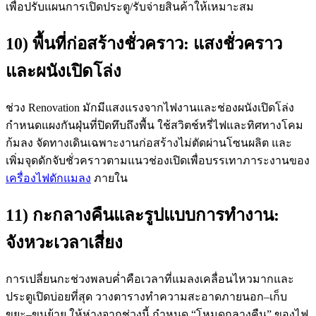
เพื่อปรับแผนการเปิดประตู/รับจ่ายสินค้าให้เหมาะสม
10) พื้นที่ก่อสร้างชั่วคราว: แสงชั่วคราว
และผนังเปิดโล่ง
ช่วง Renovation มักมีแสงแรงจากไฟงานและช่องผนังเปิดโล่ง
กำหนดแผงกันฝุ่นที่ปิดทึบถึงพื้น ใช้สวิตช์หรี่ไฟและทิศทางโคม
ก้มลง จัดทางเดินเฉพาะงานก่อสร้างไม่ตัดผ่านโซนผลิต และ
เพิ่มจุดดักจับชั่วคราวตามแนวช่องเปิดเพื่อบรรเทาภาระงานของ
เครื่องไฟดักแมลง
ภายใน
11) กะกลางคืนและรูปแบบการทำงาน:
จังหวะเวลาเสี่ยง
การเปลี่ยนกะช่วงพลบค่ำคือเวลาที่แมลงเคลื่อนไหวมากและ
ประตูเปิดบ่อยที่สุด วางตารางทำความสะอาดภายนอก–เก็บ
ขยะ–ขนย้าย ให้ห่างจากช่วงนี้ กำหนด “โหมดกลางคืน” ของไฟ