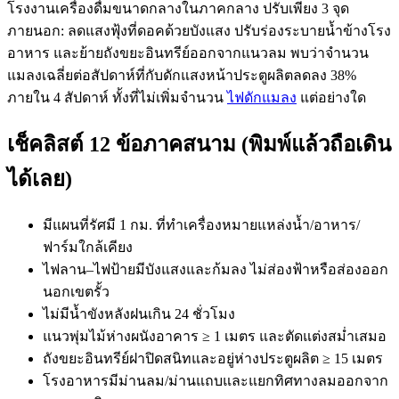
โรงงานเครื่องดื่มขนาดกลางในภาคกลาง ปรับเพียง 3 จุด
ภายนอก: ลดแสงฟุ้งที่ดอคด้วยบังแสง ปรับร่องระบายน้ำข้างโรง
อาหาร และย้ายถังขยะอินทรีย์ออกจากแนวลม พบว่าจำนวน
แมลงเฉลี่ยต่อสัปดาห์ที่กับดักแสงหน้าประตูผลิตลดลง 38%
ภายใน 4 สัปดาห์ ทั้งที่ไม่เพิ่มจำนวน
ไฟดักแมลง
แต่อย่างใด
เช็คลิสต์ 12 ข้อภาคสนาม (พิมพ์แล้วถือเดิน
ได้เลย)
มีแผนที่รัศมี 1 กม. ที่ทำเครื่องหมายแหล่งน้ำ/อาหาร/
ฟาร์มใกล้เคียง
ไฟลาน–ไฟป้ายมีบังแสงและก้มลง ไม่ส่องฟ้าหรือส่องออก
นอกเขตรั้ว
ไม่มีน้ำขังหลังฝนเกิน 24 ชั่วโมง
แนวพุ่มไม้ห่างผนังอาคาร ≥ 1 เมตร และตัดแต่งสม่ำเสมอ
ถังขยะอินทรีย์ฝาปิดสนิทและอยู่ห่างประตูผลิต ≥ 15 เมตร
โรงอาหารมีม่านลม/ม่านแถบและแยกทิศทางลมออกจาก