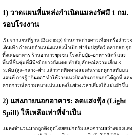
1) วาดแผนที่แหล่งกำเนิดแมลงรัศมี 1 กม.
รอบโรงงาน
เริ่มจากแผนที่ฐาน (Base map) ผ่านภาพถ่ายดาวเทียมหรือสำรวจ
เดินเท้า กำหนดตำแหน่งแหล่งน้ำเปิด ฟาร์มปศุสัตว์ ตลาดสด จุด
ทิ้งเศษอาหาร ร้านอาหารชุมชน โรงเก็บปุ๋ย–อาหารสัตว์ และ
พื้นที่ชื้นชุ่มที่มีพืชยืดยาวบังแดด ทำสัญลักษณ์ความเสี่ยง 3
ระดับ (สูง–กลาง–ต่ำ) แล้ววาดทิศทางลมเด่นรายฤดูกาลทับบน
แผนที่ การรู้ “ต้นตอ” ทำให้วางแนวป้องกันภายนอกได้ถูกที่ และ
คาดการณ์ความหนาแน่นแมลงในช่วงเวลาเสี่ยงได้แม่นยำขึ้น
2) แสงภายนอกอาคาร: ลดแสงฟุ้ง (Light
Spill) ให้เหลือเท่าที่จำเป็น
แมลงจำนวนมากถูกดึงดูดโดยสเปกตรัมและความสว่างของแสง