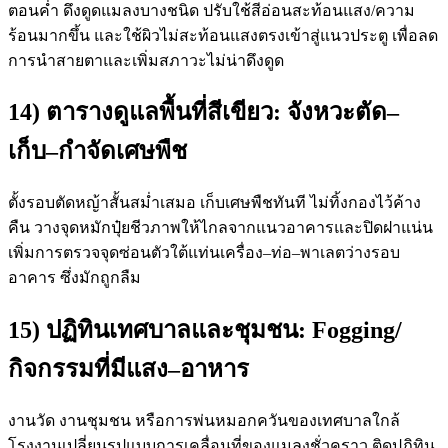
ตอนค่ำ ดึงดูดแมลงบางชนิด ปรับใช้สีอ่อนสะท้อนแสง/ความ
ร้อนมากขึ้น และใช้ผิวไม่สะท้อนแสงตรงเข้าสู่แนวประตู เพื่อลด
การนำสายตาและเพิ่มสภาวะไม่น่าดึงดูด
14) ตารางดูแลพื้นที่สีเขียว: จังหวะตัด–
เก็บ–กำจัดเศษพืช
ตั้งรอบตัดหญ้าสั้นสม่ำเสมอ เก็บเศษพืชทันที ไม่ทิ้งกองไว้ค้าง
คืน วางจุดหมักปุ๋ยชีวภาพให้ไกลจากแนวอาคารและปิดฝาแน่น
เพิ่มการตรวจจุดซ่อนตัวใต้แท่นเครื่อง–ท่อ–พาเลตว่างรอบ
อาคาร ซึ่งมักถูกลืม
15) ปฏิทินเทศบาลและชุมชน: Fogging/
กิจกรรมที่มีแสง–อาหาร
งานวัด งานชุมชน หรือการพ่นหมอกควันของเทศบาลใกล้
โรงงานเปลี่ยนรูปแบบการเคลื่อนที่ของแมลงชั่วคราว ติดปฏิทิน