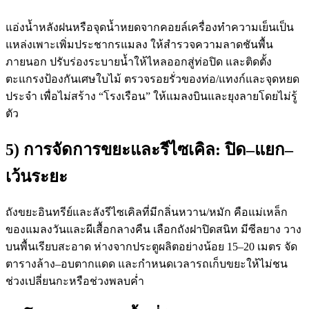
แอ่งน้ำหลังฝนหรือจุดน้ำหยดจากคอยล์เครื่องทำความเย็นเป็น
แหล่งเพาะเพิ่มประชากรแมลง ให้สำรวจความลาดชันพื้น
ภายนอก ปรับร่องระบายน้ำให้ไหลออกสู่ท่อปิด และติดตั้ง
ตะแกรงป้องกันเศษใบไม้ ตรวจรอยรั่วของท่อ/แทงก์และจุดหยด
ประจำ เพื่อไม่สร้าง “โรงเรือน” ให้แมลงบินและยุงลายโดยไม่รู้
ตัว
5) การจัดการขยะและรีไซเคิล: ปิด–แยก–
เว้นระยะ
ถังขยะอินทรีย์และลังรีไซเคิลที่มีกลิ่นหวาน/หมัก คือแม่เหล็ก
ของแมลงวันและผีเสื้อกลางคืน เลือกถังฝาปิดสนิท มีซีลยาง วาง
บนพื้นเรียบสะอาด ห่างจากประตูผลิตอย่างน้อย 15–20 เมตร จัด
ตารางล้าง–อบตากแดด และกำหนดเวลารถเก็บขยะให้ไม่ชน
ช่วงเปลี่ยนกะหรือช่วงพลบค่ำ