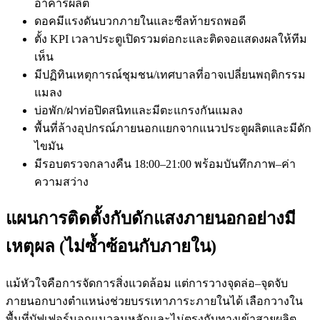
อาคารผลิต
ดอคมีแรงดันบวกภายในและซีลท้ายรถพอดี
ตั้ง KPI เวลาประตูเปิดรวมต่อกะและติดจอแสดงผลให้ทีม
เห็น
มีปฏิทินเหตุการณ์ชุมชน/เทศบาลที่อาจเปลี่ยนพฤติกรรม
แมลง
บ่อพัก/ฝาท่อปิดสนิทและมีตะแกรงกันแมลง
พื้นที่ล้างอุปกรณ์ภายนอกแยกจากแนวประตูผลิตและมีดัก
ไขมัน
มีรอบตรวจกลางคืน 18:00–21:00 พร้อมบันทึกภาพ–ค่า
ความสว่าง
แผนการติดตั้งกับดักแสงภายนอกอย่างมี
เหตุผล (ไม่ซ้ำซ้อนกับภายใน)
แม้หัวใจคือการจัดการสิ่งแวดล้อม แต่การวางจุดล่อ–จุดจับ
ภายนอกบางตำแหน่งช่วยบรรเทาภาระภายในได้ เลือกวางใน
พื้นที่บัฟเฟอร์นอกแนวลมหลักและไม่ตรงกับทางเข้าสายผลิต