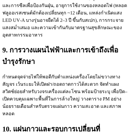
และการซีลเพื่อป้องกันฝุ่น, อายุการใช้งานของหลอดไฟ (หลอด
ฟลูออเรสเซนต์มักต้องเปลี่ยนทุก ~12 เดือน, แหล่งกำเนิดแสง
LED UV‑A บางรุ่นอาจยืดได้ 2–3 ปี ขึ้นกับสเปก), การกระจาย
แสงสม่ำเสมอ และความเข้ากันกับมาตรฐานสุขลักษณะของ
อุตสาหกรรมอาหาร
9. การวางแผนไฟฟ้าและการเข้าถึงเพื่อ
บำรุงรักษา
กำหนดจุดจ่ายไฟให้พอดีกับตำแหน่งเครื่องโดยไม่ขวางทาง
สัญจร เว้นระยะให้เปิดฝา/ถอดถาดกาวได้สะดวก จัดทำแผง
สวิตช์ย่อยสำหรับวงจรเครื่องแต่ละโซน พร้อมป้ายระบุ เพื่อปิด–
เปิดควบคุมเฉพาะพื้นที่ในการล้างใหญ่ วางตาราง PM อย่าง
น้อยรายเดือนสำหรับตรวจแผ่นกาว ความสะอาด และสภาพ
หลอด
10. แผ่นกาวและรอบการเปลี่ยนที่