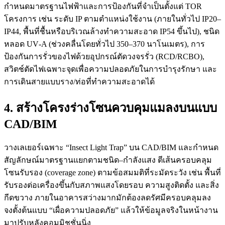
กำหนดมาตรฐานไฟฟ้าและการป้องกันที่จำเป็นตั้งแต่ TOR
โครงการ เช่น ระดับ IP ตามตำแหน่งใช้งาน (ภายในทั่วไป IP20–
IP44, พื้นที่ชื้นหรือบริเวณล้างทำความสะอาด IP54 ขึ้นไป), ชนิด
หลอด UV‑A (ช่วงคลื่นโดยทั่วไป 350–370 นาโนเมตร), การ
ป้องกันการรั่วของไฟด้วยอุปกรณ์ตัดวงจรรั่ว (RCD/RCBO),
สวิตช์ตัดไฟเฉพาะจุดเพื่อความปลอดภัยในการบำรุงรักษา และ
การเดินสายแบบราง/ท่อที่ทำความสะอาดได้
4. สร้างโครงร่างโซนควบคุมแมลงบนแบบ
CAD/BIM
วางเลเยอร์เฉพาะ “Insect Light Trap” บน CAD/BIM และกำหนด
สัญลักษณ์มาตรฐานแยกตามชนิด–กำลังแสง ตีเส้นครอบคลุม
โซนรับรอง (coverage zone) ตามข้อสมมติที่ระมัดระวัง เช่น พื้นที่
รับรองต่อเครื่องขึ้นกับสภาพแสงโดยรอบ ความสูงติดตั้ง และสิ่ง
กีดขวาง ภายในอาคารสว่างมากมักต้องลดรัศมีครอบคลุมลง
จงตั้งต้นแบบ “เผื่อความปลอดภัย” แล้วให้ข้อมูลจริงในหน้างาน
มาปรับหลังคอมมิชชั่นนิ่ง