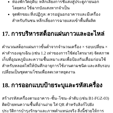
ห้องพักวัตถุดิบ: หลีกเลี่ยงการชี้แสงสู่ประตูภายนอก
โดยตรง ใช้ฉากบังแสงหากจำเป็น
จุดพักขยะ/สิ่งปฏิกูล: ควรอยู่นอกอาคารและมีเครื่อง
สำหรับกันชน หลีกเลี่ยงการฉายแสงเข้าพื้นที่ผลิต
17. การบริหารสต็อกแผ่นกาวและอะไหล่
คำนวณสต็อกแผ่นกาวขั้นต่ำจากจำนวนเครื่อง × รอบเปลี่ยน ×
ค่าสำรองฉุกเฉิน (เช่น 1.2 เท่าของการใช้ต่อไตรมาส) จัดสภาพ
เก็บที่อุณหภูมิและความชื้นเหมาะสมเพื่อป้องกันเสื่อมก่อนใช้
สำหรับหลอดไฟให้บันทึกอายุการใช้งานตามชนิด และสลับรอบ
เปลี่ยนเป็นชุดตามโซนเพื่อลดเวลาหยุดงาน
18. การออกแบบป้ายระบุและรหัสเครื่อง
สร้างรหัสเครื่องตามอาคาร–ชั้น–โซน–ลำดับ (เช่น B1-FGZ-03)
ติดป้ายทนความชื้นที่อ่านง่าย ใส่ QR สำหรับลิงก์ไปยัง
ประวัติการบำรุงรักษาและภาพตำแหน่งจริง สิ่งนี้ช่วยให้การ