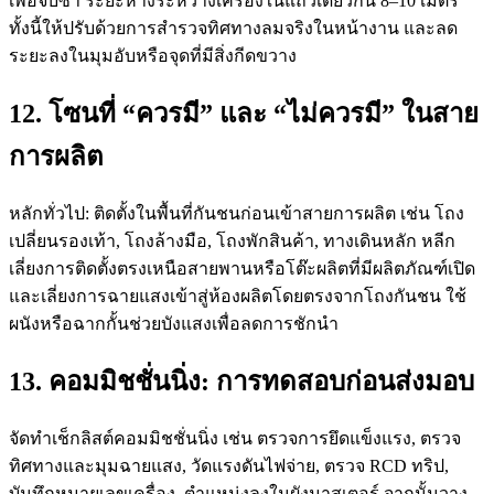
เพื่อจับซ้ำ ระยะห่างระหว่างเครื่องในแถวเดียวกัน 8–10 เมตร
ทั้งนี้ให้ปรับด้วยการสำรวจทิศทางลมจริงในหน้างาน และลด
ระยะลงในมุมอับหรือจุดที่มีสิ่งกีดขวาง
12. โซนที่ “ควรมี” และ “ไม่ควรมี” ในสาย
การผลิต
หลักทั่วไป: ติดตั้งในพื้นที่กันชนก่อนเข้าสายการผลิต เช่น โถง
เปลี่ยนรองเท้า, โถงล้างมือ, โถงพักสินค้า, ทางเดินหลัก หลีก
เลี่ยงการติดตั้งตรงเหนือสายพานหรือโต๊ะผลิตที่มีผลิตภัณฑ์เปิด
และเลี่ยงการฉายแสงเข้าสู่ห้องผลิตโดยตรงจากโถงกันชน ใช้
ผนังหรือฉากกั้นช่วยบังแสงเพื่อลดการชักนำ
13. คอมมิชชั่นนิ่ง: การทดสอบก่อนส่งมอบ
จัดทำเช็กลิสต์คอมมิชชั่นนิ่ง เช่น ตรวจการยึดแข็งแรง, ตรวจ
ทิศทางและมุมฉายแสง, วัดแรงดันไฟจ่าย, ตรวจ RCD ทริป,
บันทึกหมายเลขเครื่อง–ตำแหน่งลงในผังมาสเตอร์ จากนั้นวาง