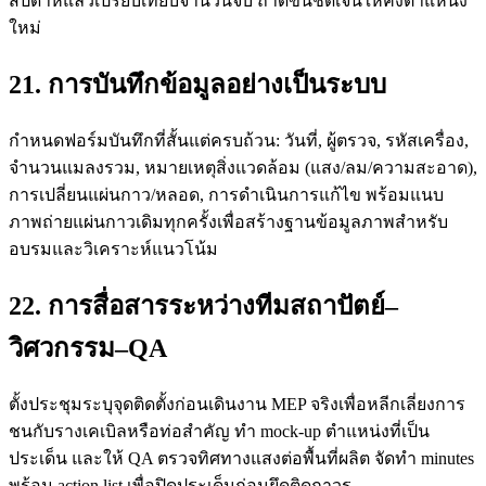
สัปดาห์แล้วเปรียบเทียบจำนวนจับ ถ้าดีขึ้นชัดเจนให้คงตำแหน่ง
ใหม่
21. การบันทึกข้อมูลอย่างเป็นระบบ
กำหนดฟอร์มบันทึกที่สั้นแต่ครบถ้วน: วันที่, ผู้ตรวจ, รหัสเครื่อง,
จำนวนแมลงรวม, หมายเหตุสิ่งแวดล้อม (แสง/ลม/ความสะอาด),
การเปลี่ยนแผ่นกาว/หลอด, การดำเนินการแก้ไข พร้อมแนบ
ภาพถ่ายแผ่นกาวเดิมทุกครั้งเพื่อสร้างฐานข้อมูลภาพสำหรับ
อบรมและวิเคราะห์แนวโน้ม
22. การสื่อสารระหว่างทีมสถาปัตย์–
วิศวกรรม–QA
ตั้งประชุมระบุจุดติดตั้งก่อนเดินงาน MEP จริงเพื่อหลีกเลี่ยงการ
ชนกับรางเคเบิลหรือท่อสำคัญ ทำ mock-up ตำแหน่งที่เป็น
ประเด็น และให้ QA ตรวจทิศทางแสงต่อพื้นที่ผลิต จัดทำ minutes
พร้อม action list เพื่อปิดประเด็นก่อนยึดติดถาวร