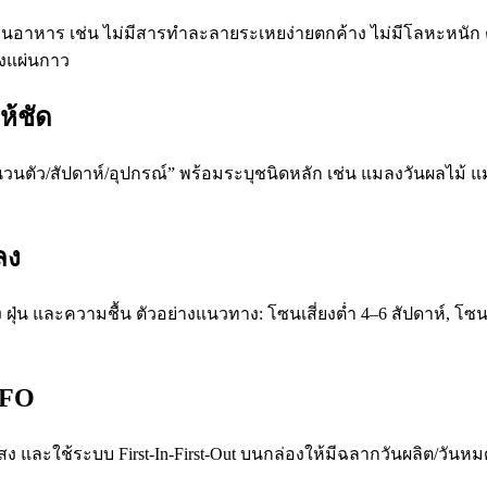
านอาหาร เช่น ไม่มีสารทำละลายระเหยง่ายตกค้าง ไม่มีโลหะหนัก 
งแผ่นกาว
ห้ชัด
วนตัว/สัปดาห์/อุปกรณ์” พร้อมระบุชนิดหลัก เช่น แมลงวันผลไม้ แมลง
ลง
น และความชื้น ตัวอย่างแนวทาง: โซนเสี่ยงต่ำ 4–6 สัปดาห์, โซนเส
IFO
สง และใช้ระบบ First-In-First-Out บนกล่องให้มีฉลากวันผลิต/วันห