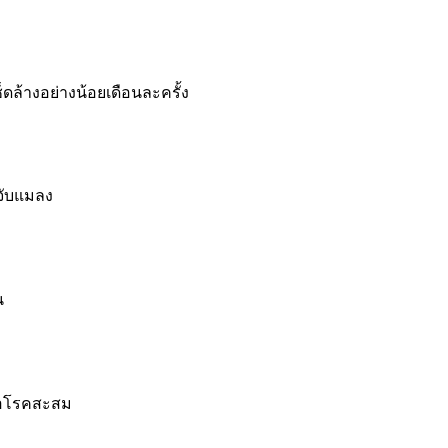
างอย่างน้อยเดือนละครั้ง
จับแมลง
น
ื้อโรคสะสม