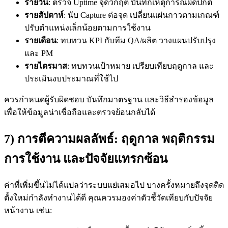
รายวัน
: ตรวจ Uptime จุดวิกฤต บันทึกเหตุการณ์ผิดปกติ
รายสัปดาห์
: นับ Capture ต่อจุด เปลี่ยนแผ่นกาวตามเกณฑ์
ปรับตำแหน่งเล็กน้อยตามการใช้งาน
รายเดือน
: ทบทวน KPI กับทีม QA/ผลิต วางแผนปรับปรุง
และ PM
รายไตรมาส
: ทบทวนเป้าหมาย เปรียบเทียบฤดูกาล และ
ประเมินงบประมาณที่ใช้ไป
ควรกำหนดผู้รับผิดชอบ บันทึกมาตรฐาน และวิธีสำรองข้อมูล
เพื่อให้ข้อมูลน่าเชื่อถือและตรวจย้อนกลับได้
7) การตีความผลลัพธ์: ฤดูกาล พฤติกรรม
การใช้งาน และปัจจัยแทรกซ้อน
ค่าที่เพิ่มขึ้นไม่ได้แปลว่าระบบแย่เสมอไป บางครั้งหมายถึงจุดติด
ตั้งใหม่กำลังทำงานได้ดี คุณควรมองค่าตัวชี้วัดเทียบกับปัจจัย
หน้างาน เช่น: