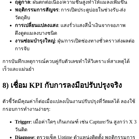
ฤดูกาล
: ฝนตกต่อเนื่อง/ความชื้นสูงทำให้แมลงเพิ่มขึ้น
พฤติกรรมการสัญจร
: การเปิดประตูบ่อยในช่วงรับ-ส่ง
วัตถุดิบ
การเปลี่ยนแปลงแสง
: แสงรั่ว/แสงสีน้ำเงินจากจอภาพ
ดึงดูดแมลงบางชนิด
งานซ่อมบำรุงใหญ่
: ฝุ่น/การเปิดช่องทางชั่วคราวส่งผลต่อ
การจับ
การบันทึกเหตุการณ์ควบคู่กับตัวเลขทำให้วิเคราะห์สาเหตุได้
เร็วและแม่นยำ
8) เชื่อม KPI กับการลงมือปรับปรุงจริง
ตัวชี้วัดมีคุณค่าก็ต่อเมื่อแปลงเป็นงานปรับปรุงที่วัดผลได้ ลองใช้
กรอบการทำงานง่ายๆ:
Trigger
: เมื่อค่าใดๆ เกินเกณฑ์ เช่น Capture/วัน สูงกว่า X 3
วันติด
Diagnose
: ตรวจเช็ค Uptime ตำแหน่งติดตั้ง พฤติกรรมการ