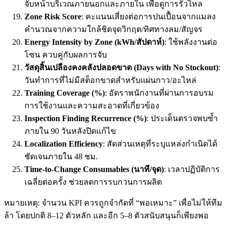
จับหน้าบริเวณภายนอกและภายใน เพื่อดูการรั่วไหล
Zone Risk Score
: คะแนนเสี่ยงต่อการปนเปื้อนจากแมลง
คำนวณจากความใกล้ชิดจุดวิกฤต/ทิศทางลม/สัญจร
Energy Intensity by Zone (kWh/สัปดาห์)
: ใช้พลังงานต่อ
โซน ควบคู่กับผลการจับ
วัสดุสิ้นเปลืองคงคลังปลอดขาด (Days with No Stockout)
:
วันทำการที่ไม่มีสต็อกขาดสำหรับแผ่นกาว/อะไหล่
Training Coverage (%)
: อัตราพนักงานที่ผ่านการอบรม
การใช้งานและความสะอาดที่เกี่ยวข้อง
Inspection Finding Recurrence (%)
: ประเด็นตรวจพบซ้ำ
ภายใน 90 วันหลังปิดแก้ไข
Localization Efficiency
: สัดส่วนเหตุที่ระบุแหล่งกำเนิดได้
ชัดเจนภายใน 48 ชม.
Time-to-Change Consumables (นาที/จุด)
: เวลาปฏิบัติการ
เฉลี่ยต่อครั้ง ช่วยลดการรบกวนการผลิต
หมายเหตุ: จำนวน KPI ควรถูกจำกัดที่ “พอเหมาะ” เพื่อไม่ให้ทีม
ล้า โดยปกติ 8–12 ตัวหลัก และอีก 5–8 ตัวสนับสนุนก็เพียงพอ