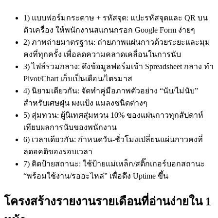
1) แบบฟอร์มกระดาษ + รหัสจุด: แปะรหัสจุดและ QR บน
ตัวเครื่อง ให้พนักงานสแกนกรอก Google Form ง่ายๆ
2) ภาพถ่ายมาตรฐาน: ถ่ายภาพแผ่นกาวด้วยระยะและมุม
คงที่ทุกครั้ง เพื่อลดความคลาดเคลื่อนในการนับ
3) ไฟล์รวมกลาง: ดึงข้อมูลฟอร์มเข้า Spreadsheet กลาง ทำ
Pivot/Chart เก็บเป็นเดือน/ไตรมาส
4) นิยามเดียวกัน: จัดทำคู่มือภาพตัวอย่าง “นับ/ไม่นับ”
สำหรับเศษฝุ่น ผงแป้ง แมลงชนิดต่างๆ
5) สุ่มทวน: ผู้นิเทศสุ่มทวน 10% ของแผ่นกาวทุกสัปดาห์
เทียบผลการนับของพนักงาน
6) เวลาเดียวกัน: กำหนดวัน-ชั่วโมงเปลี่ยนแผ่นกาวคงที่
ลดอคติของรอบเวลา
7) ติดป้ายสถานะ: ใช้ป้ายแม่เหล็ก/สติ๊กเกอร์บอกสถานะ
“พร้อมใช้งาน/รออะไหล่” เพื่อดึง Uptime ขึ้น
โครงสร้างรายงานรายเดือนที่อ่านง่ายใน 1