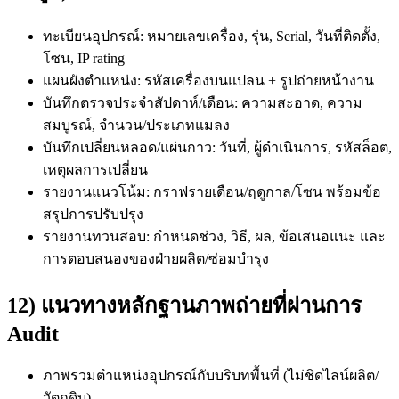
ทะเบียนอุปกรณ์: หมายเลขเครื่อง, รุ่น, Serial, วันที่ติดตั้ง,
โซน, IP rating
แผนผังตำแหน่ง: รหัสเครื่องบนแปลน + รูปถ่ายหน้างาน
บันทึกตรวจประจำสัปดาห์/เดือน: ความสะอาด, ความ
สมบูรณ์, จำนวน/ประเภทแมลง
บันทึกเปลี่ยนหลอด/แผ่นกาว: วันที่, ผู้ดำเนินการ, รหัสล็อต,
เหตุผลการเปลี่ยน
รายงานแนวโน้ม: กราฟรายเดือน/ฤดูกาล/โซน พร้อมข้อ
สรุปการปรับปรุง
รายงานทวนสอบ: กำหนดช่วง, วิธี, ผล, ข้อเสนอแนะ และ
การตอบสนองของฝ่ายผลิต/ซ่อมบำรุง
12) แนวทางหลักฐานภาพถ่ายที่ผ่านการ
Audit
ภาพรวมตำแหน่งอุปกรณ์กับบริบทพื้นที่ (ไม่ชิดไลน์ผลิต/
วัตถุดิบ)