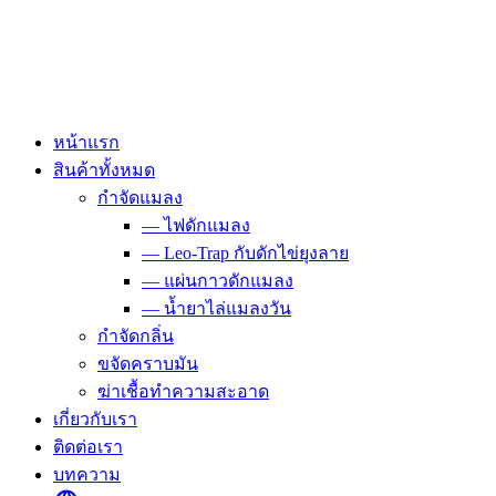
Skip
to
content
หน้าแรก
สินค้าทั้งหมด
กำจัดแมลง
— ไฟดักแมลง
— Leo-Trap กับดักไข่ยุงลาย
— แผ่นกาวดักแมลง
— น้ำยาไล่แมลงวัน
กำจัดกลิ่น
ขจัดคราบมัน
ฆ่าเชื้อทำความสะอาด
เกี่ยวกับเรา
ติดต่อเรา
บทความ