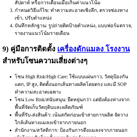
สัปดาห์ หรือการเตือนเมื่อเกินค่าแนวโน้ม
กำหนดวิธีแก้ไข: ทำความสะอาดเชิงลึก, ตรวจช่องทาง
เข้า, ปรับตำแหน่ง
บันทึกหลักฐาน: รูปถ่ายติดป้ายตำแหน่ง, แบบฟอร์มตรวจ,
รายงานแนวโน้มรายเดือน
9) คู่มือการติดตั้ง
เครื่องดักแมลง โรงงาน
สำหรับโซนความเสี่ยงต่างๆ
โซน High Risk/High Care: ใช้แบบแผ่นกาว, วัสดุป้องกัน
แตก, IP สูง, ติดตั้งนอกเส้นทางผลิตโดยตรง และมี SOP
ทำความสะอาดเฉพาะ
โซน Low Risk/สนับสนุน: ยืดหยุ่นกว่า แต่ยังต้องห่างจาก
พื้นที่จัดเก็บวัตถุดิบและผลิตภัณฑ์
พื้นที่รับ-ส่งสินค้า: เน้นสกัดก่อนเข้าสายการผลิต จัดวาง
ใกล้เส้นทางแมลงเข้าจากภายนอก
สำนักงาน/สวัสดิการ: ป้องกันการดึงแมลงจากภายนอก