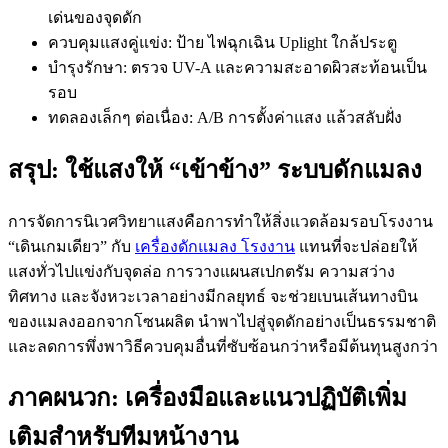
เด่นของจุดดัก
ควบคุมแสงคู่แข่ง: ป้าย ไฟฉุกเฉิน Uplight ใกล้ประตู
บำรุงรักษา: ตรวจ UV-A และความสะอาดผิวสะท้อนเป็น
รอบ
ทดลองเล็กๆ ต่อเนื่อง: A/B การตั้งค่าแสง แล้วสลับฝั่ง
สรุป: ใช้แสงให้ “เข้าข้าง” ระบบดักแมลง
การจัดการนิเวศวิทยาแสงคือการทำให้สิ่งแวดล้อมรอบโรงงาน
“เดินเกมเดียว” กับ
เครื่องดักแมลง โรงงาน
แทนที่จะปล่อยให้
แสงทั่วไปแข่งกับจุดล่อ การวางแผนสเปกตรัม ความสว่าง
ทิศทาง และจังหวะเวลาอย่างมีกลยุทธ์ จะช่วยเบนเส้นทางบิน
ของแมลงออกจากโซนผลิต นำพาไปสู่จุดดักอย่างเป็นธรรมชาติ
และลดการพึ่งพาวิธีควบคุมอื่นที่ซับซ้อนกว่าหรือมีต้นทุนสูงกว่า
ภาคผนวก: เครื่องมือและแนวปฏิบัติเพิ่ม
เติมสำหรับทีมหน้างาน