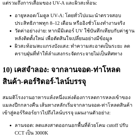
แต่รวมถึงการเสื่อมของ UV-A และผิวสะท้อน:
อายุหลอด/โมดูล UV-A: โดยทั่วไปแนะนำตรวจสอบ
ประสิทธิภาพทุก 8–12 เดือน หรืออิงชั่วโมงทำงานจริง
วัดค่าอย่างง่าย: หากมีมิเตอร์ UV ใช้บันทึกเทียบกับค่าฐาน
หลังติดตั้งใหม่ เพื่อตัดสินใจเปลี่ยนอย่างมีข้อมูล
ผิวสะท้อน/ตะแกรงบังแสง: ทำความสะอาดเป็นระยะ ลด
คราบฝุ่นที่ทำให้ลำแสงกระจัดกระจายไม่เป็นทิศทาง
10) เคสจำลอง: จากลานจอด-ท่าโหลด
สินค้า-คอร์ริดอร์-ไลน์บรรจุ
สมมติโรงงานอาหารแห้งหนึ่งแห่งต้องการลดการหลงเข้าของ
แมลงปีกกลางคืน เส้นทางหลักเริ่มจากลานจอด-ท่าโหลดสินค้า
เข้าสู่คอร์ริดอร์ยาวไปถึงไลน์บรรจุ แผนงานตัวอย่าง:
ลานจอด: ลดแสงสาดออกนอกพื้นที่ด้วยโคม cutoff ปรับ
CCT เป็น 3000K