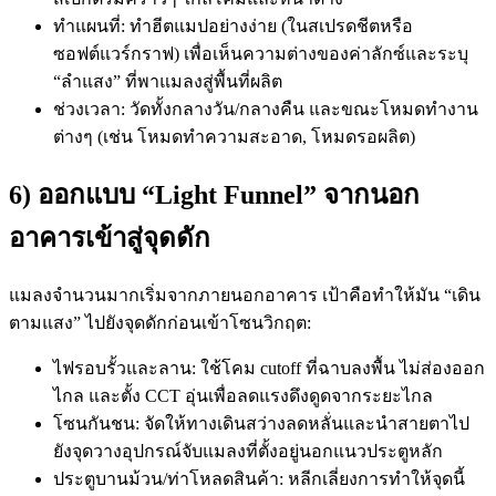
ทำแผนที่: ทำฮีตแมปอย่างง่าย (ในสเปรดชีตหรือ
ซอฟต์แวร์กราฟ) เพื่อเห็นความต่างของค่าลักซ์และระบุ
“ลำแสง” ที่พาแมลงสู่พื้นที่ผลิต
ช่วงเวลา: วัดทั้งกลางวัน/กลางคืน และขณะโหมดทำงาน
ต่างๆ (เช่น โหมดทำความสะอาด, โหมดรอผลิต)
6) ออกแบบ “Light Funnel” จากนอก
อาคารเข้าสู่จุดดัก
แมลงจำนวนมากเริ่มจากภายนอกอาคาร เป้าคือทำให้มัน “เดิน
ตามแสง” ไปยังจุดดักก่อนเข้าโซนวิกฤต:
ไฟรอบรั้วและลาน: ใช้โคม cutoff ที่ฉาบลงพื้น ไม่ส่องออก
ไกล และตั้ง CCT อุ่นเพื่อลดแรงดึงดูดจากระยะไกล
โซนกันชน: จัดให้ทางเดินสว่างลดหลั่นและนำสายตาไป
ยังจุดวางอุปกรณ์จับแมลงที่ตั้งอยู่นอกแนวประตูหลัก
ประตูบานม้วน/ท่าโหลดสินค้า: หลีกเลี่ยงการทำให้จุดนี้