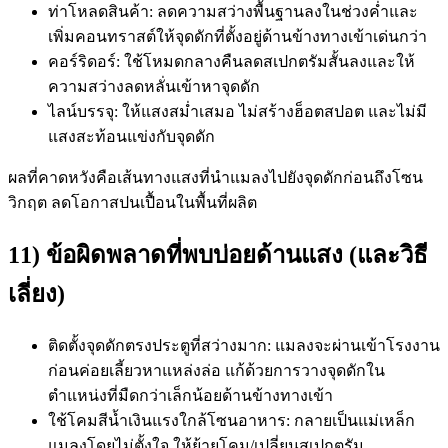
ท่าโหลดสินค้า: ลดความสว่างพื้นฐานลงในช่วงค่ำและ
เพิ่มคอนทราสต์ให้จุดดักที่ตั้งอยู่ด้านข้างทางเข้าเด่นกว่า
คอร์ริดอร์: ใช้โหมดกลางคืนลดสเปกตรัมสั้นลงและให้
ความสว่างลดหลั่นเข้าหาจุดดัก
ไลน์บรรจุ: ให้แสงสม่ำเสมอ ไม่สร้างฮ็อตสปอต และไม่มี
แสงสะท้อนแข่งกับจุดดัก
ผลที่คาดหวังคือเส้นทางแสงที่นำแมลงไปยังจุดดักก่อนถึงโซน
วิกฤต ลดโอกาสปนเปื้อนในพื้นที่ผลิต
11) ข้อผิดพลาดที่พบบ่อยด้านแสง (และวิธี
เลี่ยง)
ติดตั้งจุดดักตรงประตูที่สว่างมาก: แมลงจะผ่านเข้าโรงงาน
ก่อนค่อยเลี้ยวหาแหล่งล่อ แก้ด้วยการวางจุดดักใน
ตำแหน่งที่มืดกว่าเล็กน้อยด้านข้างทางเข้า
ใช้โคมสีน้ำเงินแรงใกล้โซนอาหาร: กลายเป็นแม่เหล็ก
แมลงโดยไม่ตั้งใจ ให้ย้ายโคม/เปลี่ยนสเปกตรัม