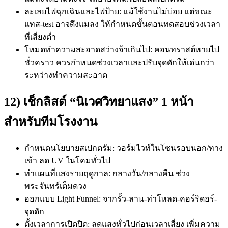
ละเลยไฟฉุกเฉินและไฟป้าย: แม้ใช้งานไม่บ่อย แต่ขณะ
แทส-test อาจดึงแมลง ให้กำหนดขั้นตอนทดสอบช่วงเวลา
ที่เสี่ยงต่ำ
โหมดทำความสะอาดสว่างจ้าเกินไป: คอนทราสต์หายไป
ชั่วคราว ควรกำหนดช่วงเวลาและปรับจุดดักให้เด่นกว่า
ระหว่างทำความสะอาด
12) เช็กลิสต์ “นิเวศวิทยาแสง” 1 หน้า
สำหรับทีมโรงงาน
กำหนดนโยบายสเปกตรัม: วอร์มไวท์ในโซนรอบนอก/ทาง
เข้า ลด UV ในโคมทั่วไป
ทำแผนที่แสงรายฤดูกาล: กลางวัน/กลางคืน ช่วง
พระจันทร์เต็มดวง
ออกแบบ Light Funnel: จากรั้ว-ลาน-ท่าโหลด-คอร์ริดอร์-
จุดดัก
ตั้งเวลาการเปิดปิด: ลดแสงทั่วไปก่อนเวลาเสี่ยง เพิ่มความ