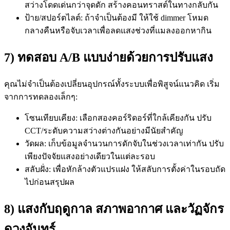
สว่างโดดเด่นกว่าจุดดัก สร้างคอนทราสต์ในทางกลับกัน
ป้าย/สปอร์ตไลต์: ถ้าจำเป็นต้องมี ให้ใช้ dimmer โหมด
กลางคืนหรือจับเวลาเพื่อลดแสงช่วงที่แมลงออกหากิน
7) ทดสอบ A/B แบบง่ายด้วยการปรับแสง
คุณไม่จำเป็นต้องเปลี่ยนอุปกรณ์ทั้งระบบเพื่อพิสูจน์แนวคิด เริ่ม
จากการทดลองเล็กๆ:
โซนเทียบเคียง: เลือกสองคอร์ริดอร์ที่ใกล้เคียงกัน ปรับ
CCT/ระดับความสว่างต่างกันอย่างมีนัยสำคัญ
วัดผล: เก็บข้อมูลจำนวนการดักจับในช่วงเวลาเท่ากัน ปรับ
เพียงปัจจัยแสงอย่างเดียวในแต่ละรอบ
สลับฝั่ง: เพื่อหักล้างตัวแปรแฝง ให้สลับการตั้งค่าในรอบถัด
ไปก่อนสรุปผล
8) แสงกับฤดูกาล สภาพอากาศ และวัฏจักร
ดวงจันทร์