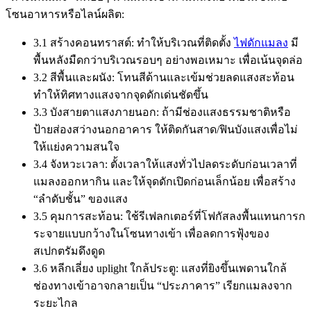
โซนอาหารหรือไลน์ผลิต:
3.1 สร้างคอนทราสต์: ทำให้บริเวณที่ติดตั้ง
ไฟดักแมลง
มี
พื้นหลังมืดกว่าบริเวณรอบๆ อย่างพอเหมาะ เพื่อเน้นจุดล่อ
3.2 สีพื้นและผนัง: โทนสีด้านและเข้มช่วยลดแสงสะท้อน
ทำให้ทิศทางแสงจากจุดดักเด่นชัดขึ้น
3.3 บังสายตาแสงภายนอก: ถ้ามีช่องแสงธรรมชาติหรือ
ป้ายส่องสว่างนอกอาคาร ให้ติดกันสาด/ฟินบังแสงเพื่อไม่
ให้แย่งความสนใจ
3.4 จังหวะเวลา: ตั้งเวลาให้แสงทั่วไปลดระดับก่อนเวลาที่
แมลงออกหากิน และให้จุดดักเปิดก่อนเล็กน้อย เพื่อสร้าง
“ลำดับชั้น” ของแสง
3.5 คุมการสะท้อน: ใช้รีเฟลกเตอร์ที่โฟกัสลงพื้นแทนการก
ระจายแบบกว้างในโซนทางเข้า เพื่อลดการฟุ้งของ
สเปกตรัมดึงดูด
3.6 หลีกเลี่ยง uplight ใกล้ประตู: แสงที่ยิงขึ้นเพดานใกล้
ช่องทางเข้าอาจกลายเป็น “ประภาคาร” เรียกแมลงจาก
ระยะไกล