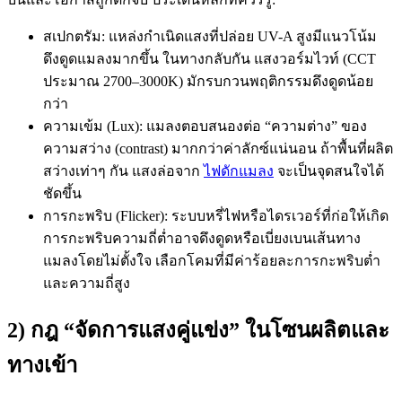
สเปกตรัม: แหล่งกำเนิดแสงที่ปล่อย UV-A สูงมีแนวโน้ม
ดึงดูดแมลงมากขึ้น ในทางกลับกัน แสงวอร์มไวท์ (CCT
ประมาณ 2700–3000K) มักรบกวนพฤติกรรมดึงดูดน้อย
กว่า
ความเข้ม (Lux): แมลงตอบสนองต่อ “ความต่าง” ของ
ความสว่าง (contrast) มากกว่าค่าลักซ์แน่นอน ถ้าพื้นที่ผลิต
สว่างเท่าๆ กัน แสงล่อจาก
ไฟดักแมลง
จะเป็นจุดสนใจได้
ชัดขึ้น
การกะพริบ (Flicker): ระบบหรี่ไฟหรือไดรเวอร์ที่ก่อให้เกิด
การกะพริบความถี่ต่ำอาจดึงดูดหรือเบี่ยงเบนเส้นทาง
แมลงโดยไม่ตั้งใจ เลือกโคมที่มีค่าร้อยละการกะพริบต่ำ
และความถี่สูง
2) กฎ “จัดการแสงคู่แข่ง” ในโซนผลิตและ
ทางเข้า