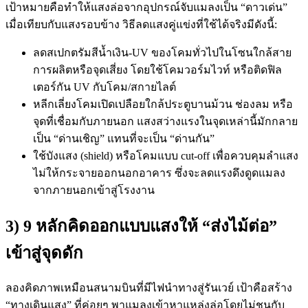
เป้าหมายคือทำให้แสงล่อจากอุปกรณ์จับแมลงเป็น “ดาวเด่น”
เมื่อเทียบกับแสงรอบข้าง วิธีลดแสงคู่แข่งที่ใช้ได้จริงมีดังนี้:
ลดสเปกตรัมสีน้ำเงิน-UV ของโคมทั่วไปในโซนใกล้สาย
การผลิตหรือจุดเสี่ยง โดยใช้โคมวอร์มไวท์ หรือติดฟิล
เตอร์กัน UV กับโคม/สกายไลต์
หลีกเลี่ยงโคมเปิดเปลือยใกล้ประตูบานม้วน ช่องลม หรือ
จุดที่เชื่อมกับภายนอก แสงสว่างแรงในจุดเหล่านี้มักกลาย
เป็น “ด่านเชิญ” แทนที่จะเป็น “ด่านกัน”
ใช้บังแสง (shield) หรือโคมแบบ cut-off เพื่อควบคุมลำแสง
ไม่ให้กระจายออกนอกอาคาร ซึ่งจะลดแรงดึงดูดแมลง
จากภายนอกเข้าสู่โรงงาน
3) 9 หลักคิดออกแบบแสงให้ “ส่งไม้ต่อ”
เข้าสู่จุดดัก
ลองคิดภาพเหมือนสนามบินที่มีไฟนำทางสู่รันเวย์ เป้าคือสร้าง
“ทางเดินแสง” ที่ค่อยๆ พาแมลงเข้าหาแหล่งล่อโดยไม่ชนกับ