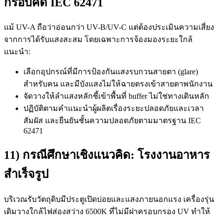
กรอบคิด IEC 62471
แม้ UV-A ถือว่าอ่อนกว่า UV-B/UV-C แต่ต้องประเมินความเสี่ยง
จากการได้รับแสงสะสม โดยเฉพาะการจ้องมองระยะใกล้
แนะนำ:
เลือกอุปกรณ์ที่มีการป้องกันแสงรบกวนสายตา (glare)
สำหรับคน และมีบังแสงไม่ให้ฉายตรงเข้าสายตาพนักงาน
จัดวางให้ลำแสงหลักชี้เข้าพื้นที่ buffer ไม่ใช่ทางเดินหลัก
ปฏิบัติตามคำแนะนำผู้ผลิตเรื่องระยะปลอดภัยและเวลา
สัมผัส และยืนยันชั้นความปลอดภัยตามมาตรฐาน IEC
62471
11) กรณีศึกษาเชิงแนวคิด: โรงงานอาหาร
สำเร็จรูป
บริเวณรับวัตถุดิบมีประตูเปิดบ่อยและแสงภายนอกแรง เครื่องรุ่น
เดิมวางใกล้ไฟส่องสว่าง 6500K ที่ไม่มีฝาครอบกรอง UV ทำให้