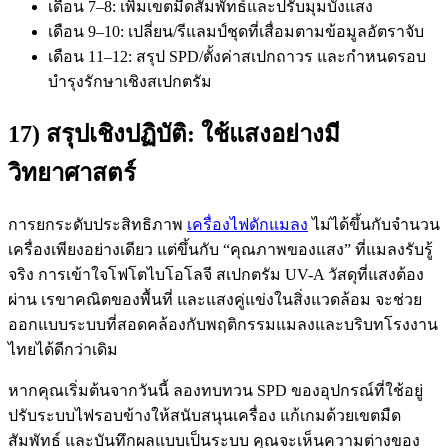
เดือน 7–8: เพิ่มเขตมืดสัมพัทธ์และปรับมุมบังแสง
เดือน 9–10: เปลี่ยน/รีแลมป์ชุดที่เสื่อมตามข้อมูลอัตราจับ
เดือน 11–12: สรุป SPD/ตั้งค่าสเปกถาวร และกำหนดรอบ
บำรุงรักษาเชิงสเปกตรัม
17) สรุปเชิงปฏิบัติ: ใช้แสงอย่างมี
วิทยาศาสตร์
การยกระดับประสิทธิภาพ
เครื่องไฟดักแมลง
ไม่ได้ขึ้นกับจำนวน
เครื่องเพียงอย่างเดียว แต่ขึ้นกับ “คุณภาพของแสง” ที่แมลงรับรู้
จริง การเข้าใจโฟโตไบโอโลจี สเปกตรัม UV-A วัสดุที่แสงต้อง
ผ่าน เรขาคณิตของพื้นที่ และแสงคู่แข่งในสิ่งแวดล้อม จะช่วย
ออกแบบระบบที่สอดคล้องกับพฤติกรรมแมลงและบริบทโรงงาน
ไทยได้ดีกว่าเดิม
หากคุณเริ่มต้นจากวันนี้ ลองทบทวน SPD ของอุปกรณ์ที่ใช้อยู่
ปรับระบบไฟรอบข้างให้สนับสนุนเครื่อง แก้เกมด้วยเขตมืด
สัมพัทธ์ และบันทึกผลแบบเป็นระบบ คุณจะเห็นความต่างของ