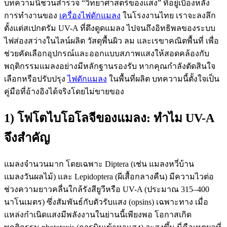
บทความนี้ชวนสำรวจ “วิทยาศาสตร์ของแสง” ที่อยู่เบื้องหลัง
การทำงานของ
เครื่องไฟดักแมลง
ในโรงงานไทย เราจะลงลึก
ตั้งแต่สเปกตรัม UV-A ที่ดึงดูดแมลง ไปจนถึงอิทธิพลของระบบ
ไฟส่องสว่างในไลน์ผลิต วัสดุพื้นผิว ลม และเรขาคณิตพื้นที่ เพื่อ
ช่วยคัดเลือกอุปกรณ์และออกแบบสภาพแสงให้สอดคล้องกับ
พฤติกรรมแมลงอย่างมีหลักฐานรองรับ หากคุณกำลังตัดสินใจ
เลือกหรือปรับปรุง
ไฟดักแมลง
ในพื้นที่ผลิต บทความนี้ตั้งใจเป็น
คู่มือที่อ้างอิงได้จริงโดยไม่ขายของ
1) โฟโตไบโอโลจีของแมลง: ทำไม UV-A
จึงสำคัญ
แมลงจำนวนมาก โดยเฉพาะ Diptera (เช่น แมลงหวี่บ้าน
แมลงวันผลไม้) และ Lepidoptera (ผีเสื้อกลางคืน) มีความไวต่อ
ช่วงความยาวคลื่นใกล้รังสียูวีหรือ UV-A (ประมาณ 315–400
นาโนเมตร) ซึ่งสัมพันธ์กับตัวรับแสง (opsins) เฉพาะทาง เมื่อ
แหล่งกำเนิดแสงมีพลังงานในย่านนี้เพียงพอ โอกาสเกิด