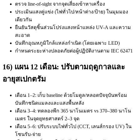
ตรวจ line-of-sight จากจุดเสี่ยงเข้าหาเครื่อง
ประเมินแสงคู่แข่ง (ไฟทั่วไป/หน้าต่าง/ป้าย) ในมุมมอง
เดียวกัน
ยืนยันวัสดุชิ้นส่วนโปร่งแสงหน้าแหล่ง UV-A และความ
สะอาด
บันทึกอุณหภูมิใกล้แหล่งกำเนิด (โดยเฉพาะ LED)
กำหนดระยะห่างปลอดภัยต่อผู้ปฏิบัติงานตาม IEC 62471
16) แผน 12 เดือน: ปรับตามฤดูกาลและ
อายุสเปกตรัม
เดือน 1–2: เก็บ baseline ด้วยโมดูล/หลอดปัจจุบันพร้อม
บันทึกชนิดแมลงและแสงพื้นหลัง
เดือน 3–4: ทดลองพีก 365 นาโนเมตร vs 370–380 นาโน
เมตร ในจุดยุทธศาสตร์ 2–3 จุด
เดือน 5–6: ปรับระบบไฟทั่วไป (CCT, เลนส์กรอง UV) ใน
โซนรับ-จ่าย