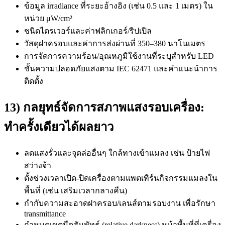
ข้อมูล irradiance ที่ระยะอ้างอิง (เช่น 0.5 และ 1 เมตร) ใน
หน่วย μW/cm²
ชนิดไดรเวอร์และค่าฟลิกเกอร์/ริปเปิล
วัสดุฝาครอบและค่าการส่งผ่านที่ 350–380 นาโนเมตร
การจัดการความร้อน/อุณหภูมิใช้งานที่ระบุสำหรับ LED
ชั้นความปลอดภัยแสงตาม IEC 62471 และคำแนะนำการ
ติดตั้ง
13) กลยุทธ์จัดการสภาพแสงรอบเครื่อง:
ทำครั้งเดียวได้ผลยาว
ลดแสงรั่วและจุดล่ออื่นๆ ใกล้ทางเข้าแมลง เช่น ป้ายไฟ
สว่างจ้า
ตั้งช่วงเวลาเปิด-ปิดเครื่องตามแพตเทิร์นกิจกรรมแมลงใน
พื้นที่ (เช่น เสริมเวลากลางคืน)
กำกับความสะอาดฝาครอบ/เลนส์ตามรอบงาน เพื่อรักษา
transmittance
กำหนดเขตมืดสัมพัทธ์ (relative darkness) หน้าพื้นที่ที่เครื่อง