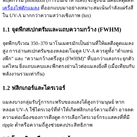
พฤติกรรม phototaxis (การบินเข้าหาแสง) จะสูงขึ้น นี่คือเหตุผลที่
เครื่องไฟดักแมลง
ที่ออกแบบมาอย่างเหมาะสมเน้นกำลังแผ่รังสี
ใน UV-A มากกว่าความสว่างเชิงภาพ (lux)
1.1 จุดพีกสเปกตรัมและแถบความกว้าง (FWHM)
จุดพีกบริเวณ 350–370 นาโนเมตรมักเป็นย่านที่ให้ผลดึงดูดแมลง
สูง การอ่านสเปกตรัมของหลอด/โมดูล UV-A ควรดูทั้ง “ตำแหน่
งพีก” และ “ความกว้างครึ่งสูง (FWHM)” ที่บอกว่าแสงกระจุกตัว
แค่ไหน ยิ่งแถบแคบและพีกตรงย่านไวต่อแมลงยิ่งดี (เมื่อเทียบกับ
พลังงานรวมเท่ากัน)
1.2 ฟลิกเกอร์และไดรเวอร์
แมลงบางกลุ่มรับรู้การกะพริบของแสงได้สูงกว่ามนุษย์ หาก
หลอด UV-A ใช้ไดรเวอร์ที่ทำให้เกิดฟลิกเกอร์ความถี่ต่ำ อาจลด
ความต่อเนื่องของการดึงดูด การเลือกไดรเวอร์กระแสคงที่ที่มี
ripple ต่ำหรือความถี่สูงช่วยคงประสิทธิภาพ