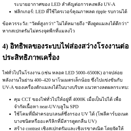
ระบายอากาศของ LED สำคัญต่อการคงพลัง UV-A
ฟลิกเกอร์: LED ที่ใช้ไดรเวอร์คุณภาพลด ripple รบกวนได้
ข้อควรระวัง: “วัตต์สูงกว่า” ไม่ได้หมายถึง “ดึงดูดแมลงได้ดีกว่า”
หากสเปกตรัมไม่ตรงจุดพีกที่แมลงไว
4) อิทธิพลของระบบไฟส่องสว่างโรงงานต่อ
ประสิทธิภาพเครื่อง
ไฟทั่วไปในโรงงาน (เช่น หลอด LED 5000–6500K) อาจปล่อย
พลังงานในย่าน 400–420 นาโนเมตรเล็กน้อย ซึ่งไปแข่งขันกับ
UV-A ของเครื่องดักแมลงได้ในบางบริบท แนวทางลดผลกระทบ:
คุม CCT ของไฟทั่วไปให้อยู่ที่ 4000K เมื่อเป็นไปได้ เพื่อ
จำกัดเนื้อหา near-UV/บลูใน SPD
ใช้โคมที่มีฝาครอบ/เลนส์ซึ่งกรอง UV ได้ (โพลีคาร์บอเนต
บางชนิดหรืออะคริลิกที่มีสารดูดกลืน UV)
สร้าง contrast เชิงสเปกตรัมและเชิงเรขาคณิต โดยจัดให้