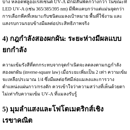
บ้าง หลอดฟลูออเรสเซนต์ UV‑A มักมีสันพีคกว้างกว่า ในขณะที่
LED UV‑A (เช่น 365/385/395 nm) มีพีคแคบกว่าแต่แม่นจุดกว่า
การเลือกพีคที่เหมาะกับชนิดแมลงเป้าหมาย พื้นที่ใช้งาน และ
แสงรบกวนรอบข้างมีผลต่อประสิทธิภาพจริง
4) กฎกำลังสองผกผัน: ระยะห่างมีผลแบบ
ยกกำลัง
ความเข้มรังสีที่ตกกระทบจากจุดกำเนิดจะลดลงตามกฎกำลัง
สองผกผัน (inverse-square law) เมื่อระยะเพิ่มเป็น 2 เท่า ความเข้ม
จะเหลือประมาณ 1/4 ซึ่งมีผลต่อรัศมีล่อแมลงและการวาง
ตำแหน่งแผ่นกาว/กรงดัก ควรเข้าใจว่าความสว่างที่เห็นด้วยตา
ไม่เท่ากับความเข้ม UV‑A ที่แมลงรับรู้
5) มุมลำแสงและโฟโตเมตริกส์เชิง
เรขาคณิต