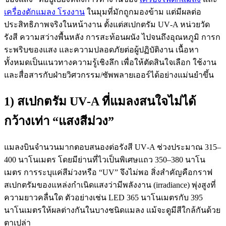
เครื่องดักแมลง โรงงาน
ในมุมที่มักถูกมองข้าม แต่มีผลต่อ
ประสิทธิภาพจริงในหน้างาน ตั้งแต่สเปกตรัม UV‑A หน่วยวัด
รังสี ความสว่างพื้นหลัง การสะท้อนผนัง ไปจนถึงอุณหภูมิ การก
ระพริบของแสง และความปลอดภัยต่อผู้ปฏิบัติงาน เนื้อหา
ทั้งหมดเป็นแนวทางความรู้เชิงลึก เพื่อให้ตัดสินใจเลือก ใช้งาน
และสื่อสารกับฝ่ายวิศวกรรม/ซัพพลายเออร์ได้อย่างแม่นยำขึ้น
1) สเปกตรัม UV‑A ที่แมลงสนใจไม่ได้
กว้างเท่า “แสงสีม่วง”
แมลงบินจำนวนมากตอบสนองต่อรังสี UV‑A ช่วงประมาณ 315–
400 นาโนเมตร โดยมีย่านที่ไวเป็นพิเศษแถว 350–380 นาโน
เมตร การระบุแค่สีม่วงหรือ “UV” จึงไม่พอ สิ่งสำคัญคือกราฟ
สเปกตรัมของแหล่งกำเนิดแสงว่ามีพลังงาน (irradiance) พุ่งสูงที่
ความยาวคลื่นใด ตัวอย่างเช่น LED 365 นาโนเมตรกับ 395
นาโนเมตรให้ผลต่างกันในบางชนิดแมลง แม้จะดูมีสีใกล้กันด้วย
ตาเปล่า