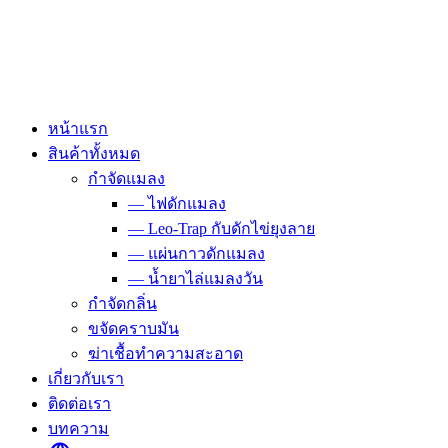
Skip
to
content
หน้าแรก
สินค้าทั้งหมด
กำจัดแมลง
— ไฟดักแมลง
— Leo-Trap กับดักไข่ยุงลาย
— แผ่นกาวดักแมลง
— น้ำยาไล่แมลงวัน
กำจัดกลิ่น
ขจัดคราบมัน
ฆ่าเชื้อทำความสะอาด
เกี่ยวกับเรา
ติดต่อเรา
บทความ