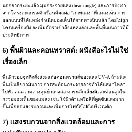
นอกจากระยะแล้ว มุมกระจายแสง (beam angle) และการบังเงา
จากโครงตะแกรง/ตัวเรือนมีผลต่อ “ภาพแสง” ที่แมลงเห็น การ
ออกแบบที่ให้แหล่งกำเนิดมองเห็นได้จากทางบินหลัก โดยไม่ถูก
โครงเครื่องบัง จะเพิ่มอัตราเข้าถึงแหล่งล่อและพื้นที่แผ่นกาวที่มี
ประสิทธิภาพ
6) พื้นผิวและคอนทราสต์: ผนังสีอะไรไม่ใช่
เรื่องเล็ก
พื้นผิวรอบจุดติดตั้งส่งผลต่อคอนทราสต์ของแสง UV‑A ถ้าผนัง/
พื้นเป็นสีขาวมันวาว การสะท้อนกระจายอาจทำให้แสง “ไหล”
ไปทั่ว ลดความต่างศูนย์กลางล่อ ควรหลีกเลี่ยงผิวสะท้อนสูงใน
กรวยมองเห็นของแมลง เช่น ใช้ผิวด้านหรือสีที่ดูดซับแสงมาก
ขึ้นเพื่อลดแสงรบกวนและเพิ่มการโฟกัสไปยังบริเวณดัก
7) แสงรบกวนจากสิ่งแวดล้อมและการ