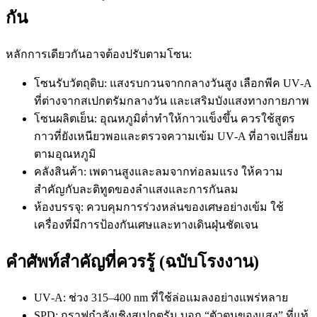
กัน
หลักการเดียวกันอาจต้องปรับตามโซน:
โซนรับวัตถุดิบ: แสงรบกวนจากกลางวันสูง เลือกพีค UV‑A
ที่ต่างจากสเปกตรัมกลางวัน และเสริมบังแสงทางกายภาพ
โซนผลิตเย็น: อุณหภูมิต่ำทำให้กาวแข็งขึ้น ควรใช้สูตร
กาวที่ยังเหนียวพอและตรวจความเข้ม UV‑A ที่อาจเปลี่ยน
ตามอุณหภูมิ
คลังสินค้า: เพดานสูงและลมจากท่อลมแรง ให้ความ
สำคัญกับละติทูดของลำแสงและการกันลม
ห้องบรรจุ: ควบคุมการร่วงหล่นของเศษอย่างเข้ม ใช้
เครื่องที่มีการป้องกันเศษและทางเดินฝุ่นชัดเจน
คำศัพท์สำคัญที่ควรรู้ (ฉบับโรงงาน)
UV‑A: ช่วง 315–400 nm ที่ใช้ล่อแมลงอย่างแพร่หลาย
SPD: กราฟกำลังเชิงสเปกตรัม บอก “ตัวตนของแสง” ที่แท้