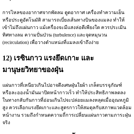
การไหลของอากาศจากพัดลม ดูดอากาศ เครื่องทำความเย็น
หรือประตูอัตโนมัติ สามารถเบี่ยงเส้นทางบินของแมลง ทำให้
เข้าไม่ถึงแผ่นกาว แม้เครื่องจะมีแสงล่อดีเพียงใด ควรประเมิน
ทิศทางลม ความปั่นป่วน (turbulence) และจุดหมุนวน
(recirculation) เพื่อวางตำแหน่งที่แมลงเข้าถึงง่าย
12) เรซินกาว แรงยึดเกาะ และ
มานุษยวิทยาของฝุ่น
แผ่นกาวที่เหนียวเกินไปอาจดึงเศษฝุ่นใยผ้า เกล็ดบรรจุภัณฑ์
หรือละอองน้ำมันมาปิดหน้ากาวเร็ว ทำให้ประสิทธิภาพลดลง
ในทางกลับกันกาวที่อ่อนเกินไปจะปล่อยแมลงหลุดเมื่ออุณหภูมิ
สูง ควรเลือกแรงยึดเกาะและสูตรกาวให้สมดุลกับสภาพแวดล้อม
หน้างาน รวมถึงกำหนดความถี่การเปลี่ยนแผ่นกาวตามภาระฝุ่น
จริง