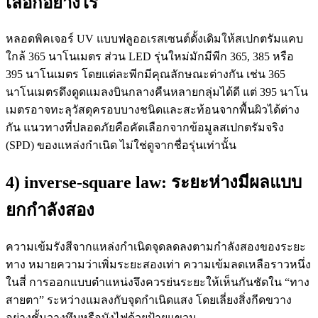
เลือกอย่างไร
หลอดพิคเจอร์ UV แบบฟลูออเรสเซนต์ดั้งเดิมให้สเปกตรัมแคบ
ใกล้ 365 นาโนเมตร ส่วน LED รุ่นใหม่มักมีพีก 365, 385 หรือ
395 นาโนเมตร โดยแต่ละพีกมีคุณลักษณะต่างกัน เช่น 365
นาโนเมตรดึงดูดแมลงบินกลางคืนหลายกลุ่มได้ดี แต่ 395 นาโน
เมตรอาจทะลุวัสดุครอบบางชนิดและสะท้อนจากพื้นผิวได้ต่าง
กัน แนวทางที่ปลอดภัยคือคัดเลือกจากข้อมูลสเปกตรัมจริง
(SPD) ของแหล่งกำเนิด ไม่ใช่ดูจากชื่อรุ่นเท่านั้น
4) inverse-square law: ระยะห่างมีผลแบบ
ยกกำลังสอง
ความเข้มรังสีจากแหล่งกำเนิดจุดลดลงตามกำลังสองของระยะ
ทาง หมายความว่าเพิ่มระยะสองเท่า ความเข้มลดเหลือราวหนึ่ง
ในสี่ การออกแบบตำแหน่งจึงควรย่นระยะให้เห็นกันชัดใน “ทาง
สายตา” ระหว่างแมลงกับจุดกำเนิดแสง โดยเลี่ยงสิ่งกีดขวาง
อย่างชั้นวางทึบหรือบังไฟด้วยป้ายแขวน