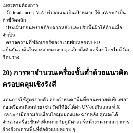
เมตรตามต้องการ
– วัด irradiance UV-A บริเวณแนวบินเป้าหมาย ใช้ μW/cm² เป็น
ตัวชี้วัดหลัก
– ประเมินคอนทราสต์กับฉากหลัง และปรับพื้นผิวให้ด้านเมื่อ
จำเป็น
– ตรวจความถี่ฟลิกเกอร์ของระบบขับหลอด/LED
– ยืนยันว่ามีเส้นทางสายตาจากจุดเสี่ยงถึงตัวเครื่อง โดยไม่มีวัตถุ
กีดขวาง
20) การหาจำนวนเครื่องขั้นต่ำด้วยแนวคิด
ครอบคลุมเชิงรังสี
แทนการใช้สูตรตายตัว ลองกำหนด “พื้นที่คอนทราสต์เพียงพอ”
ต่อเครื่องหนึ่งหน่วย เช่น รัศมีที่ยังได้ค่า UV-A เกินเกณฑ์ X
μW/cm² เมื่อรวมกับเงื่อนไขมุมมองและฉากหลัง คุณจะได้
จำนวนเครื่องขั้นต่ำที่เหมาะกับภูมิศาสตร์หน้างาน มากกว่าการ
อ้างอิงเพดานพื้นที่ต่อตัวแบบหยาบ ๆ