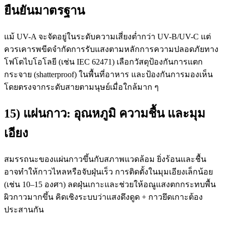
ยืนยันมาตรฐาน
แม้ UV-A จะจัดอยู่ในระดับความเสี่ยงต่ำกว่า UV-B/UV-C แต่
ควรเคารพขีดจำกัดการรับแสงตามหลักการความปลอดภัยทาง
โฟโตไบโอโลยี (เช่น IEC 62471) เลือกวัสดุป้องกันการแตก
กระจาย (shatterproof) ในพื้นที่อาหาร และป้องกันการมองเห็น
โดยตรงจากระดับสายตามนุษย์เมื่อใกล้มาก ๆ
15) แผ่นกาว: อุณหภูมิ ความชื้น และมุม
เอียง
สมรรถนะของแผ่นกาวขึ้นกับสภาพแวดล้อม ยิ่งร้อนและชื้น
อาจทำให้กาวไหลหรือจับฝุ่นเร็ว การติดตั้งในมุมเอียงเล็กน้อย
(เช่น 10–15 องศา) ลดฝุ่นเกาะและช่วยให้อณูแสงตกกระทบพื้น
ผิวกาวมากขึ้น คิดเชิงระบบว่าแสงดึงดูด + กาวยึดเกาะต้อง
ประสานกัน