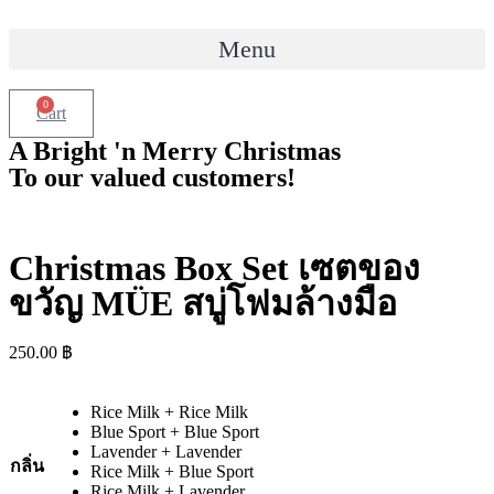
Skip
to
Menu
content
0
Cart
A Bright 'n Merry Christmas
To our valued customers!
Christmas Box Set เซตของ
ขวัญ MÜE สบู่โฟมล้างมือ
250.00
฿
Rice Milk + Rice Milk
Blue Sport + Blue Sport
Lavender + Lavender
กลิ่น
Rice Milk + Blue Sport
Rice Milk + Lavender