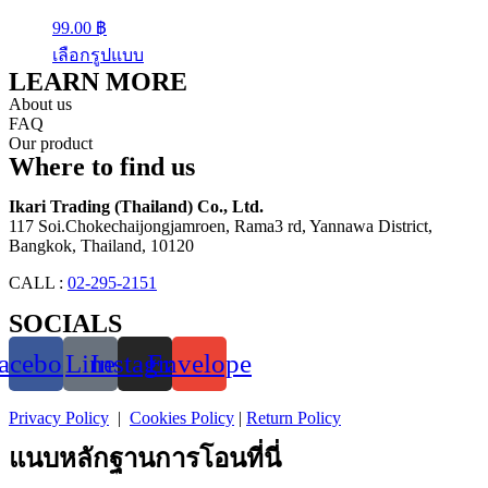
99.00
฿
เลือกรูปแบบ
LEARN MORE
About us
FAQ
Our product
Where to find us
Ikari Trading (Thailand) Co., Ltd.
117 Soi.Chokechaijongjamroen, Rama3 rd, Yannawa District,
Bangkok, Thailand, 10120
CALL :
02-295-2151
SOCIALS
acebook
Line
Instagram
Envelope
Privacy Policy
|
Cookies Policy
|
Return Policy
แนบหลักฐานการโอนที่นี่