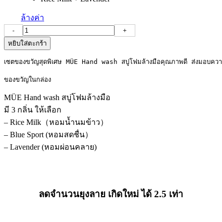
ล้างค่า
จำนวน
-
+
Christmas
หยิบใส่ตะกร้า
Box
Set
เซตของขวัญสุดพิเศษ MÜE Hand wash สบู่โฟมล้างมือคุณภาพดี ส่งมอบความส
เซต
ของขวัญในกล่อง
ของ
ขวัญ
MÜE Hand wash สบู่โฟมล้างมือ
MÜE
มี 3 กลิ่น ให้เลือก
สบู่
– Rice Milk（หอมน้ำนมข้าว）
โฟม
– Blue Sport (หอมสดชื่น）
ล้าง
– Lavender (หอมผ่อนคลาย)
มือ
ชิ้น
ลดจำนวนยุงลาย เกิดใหม่ ได้ 2.5 เท่า