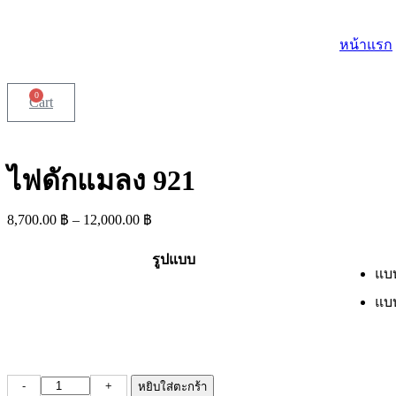
Skip
to
หน้าแรก
content
0
Cart
ไฟดักแมลง 921
8,700.00
฿
–
12,000.00
฿
รูปแบบ
แบ
แบ
จำนวน
-
+
หยิบใส่ตะกร้า