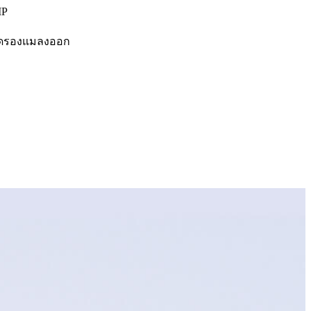
MP
งถาดรองแมลงออก