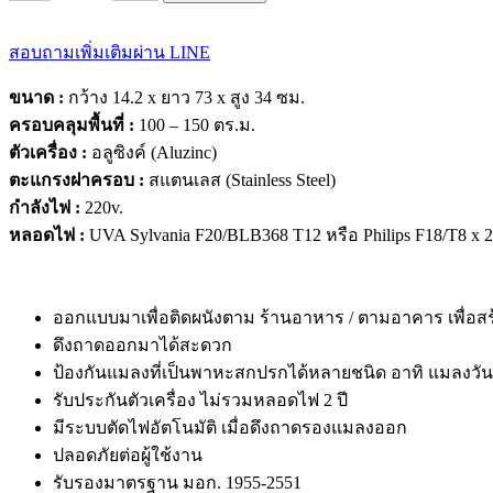
ไฟ
ดัก
สอบถามเพิ่มเติมผ่าน LINE
แมลง
921
ขนาด :
กว้าง 14.2 x ยาว 73 x สูง 34 ซม.
ชิ้น
ครอบคลุมพื้นที่ :
100 – 150 ตร.ม.
ตัวเครื่อง :
อลูซิงค์ (Aluzinc)
ตะแกรงฝาครอบ :
สแตนเลส (Stainless Steel)
กำลังไฟ :
220v.
หลอดไฟ :
UVA Sylvania F20/BLB368 T12 หรือ Philips F18/T8 x
ออกแบบมาเพื่อติดผนังตาม ร้านอาหาร / ตามอาคาร เพื่อสร
ดึงถาดออกมาได้สะดวก
ป้องกันแมลงที่เป็นพาหะสกปรกได้หลายชนิด อาทิ แมลงวัน
รับประกันตัวเครื่อง ไม่รวมหลอดไฟ 2 ปี
มีระบบตัดไฟอัตโนมัติ เมื่อดึงถาดรองแมลงออก
ปลอดภัยต่อผู้ใช้งาน
รับรองมาตรฐาน มอก. 1955-2551