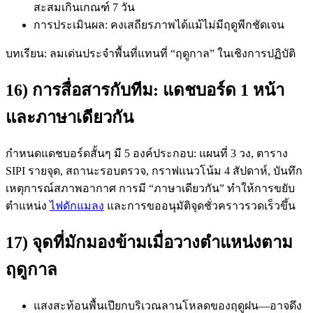
สะสมเกินเกณฑ์ 7 วัน
การประเมินผล: คงเสถียรภาพได้แม้ไม่มีฤดูพีกชัดเจน
บทเรียน: ลมเด่นประจำพื้นที่แทนที่ “ฤดูกาล” ในเชิงการปฏิบัติ
16) การสื่อสารกับทีม: แดชบอร์ด 1 หน้า
และภาษาเดียวกัน
กำหนดแดชบอร์ดสั้นๆ มี 5 องค์ประกอบ: แผนที่ 3 วง, ตาราง
SIPI รายจุด, สถานะรอบตรวจ, กราฟแนวโน้ม 4 สัปดาห์, บันทึก
เหตุการณ์สภาพอากาศ การมี “ภาษาเดียวกัน” ทำให้การขยับ
ตำแหน่ง
ไฟดักแมลง
และการขออนุมัติจุดชั่วคราวรวดเร็วขึ้น
17) จุดที่มักมองข้ามเมื่อวางตำแหน่งตาม
ฤดูกาล
แสงสะท้อนพื้นเปียกบริเวณลานโหลดของฤดูฝน—อาจดึง