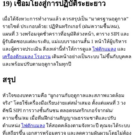
19) เชื่อมโยงสู่การปฏิบัติระยะยาว
เมื่อได้จังหวะการทำงานแล้ว ควรสรุปเป็น “มาตรฐานฤดูกาล”
รายไซต์ ประกอบด้วย: ปฏิทินทริกเกอร์ (ฝน/ความชื้น/ลม),
แผนที่ 3 วงพร้อมจุดชั่วคราวที่อนุมัติล่วงหน้า, ตาราง SIPI และ
ผู้รับผิดชอบแต่ละระดับ, แม่แบบรายงานสั้น 1 หน้าให้ผู้บริหาร
และผู้ตรวจประเมิน สิ่งเหล่านี้ทำให้การดูแล
ไฟดักแมลง
และ
เครื่องดักแมลง โรงงาน
เดินหน้าอย่างเป็นระบบ ไม่ขึ้นกับบุคคล
และพร้อมปรับตามฤดูกาลในทุกปี
สรุป
หัวใจของบทความคือ “ผูกงานกับฤดูกาลและสภาพแวดล้อม
จริง” โดยใช้เครื่องมือเรียบง่ายแต่สม่ำเสมอ ตั้งแต่แผนที่ 3 วง
ดัชนี SIPI การวางชั้นกันชน ตลอดจนทริกเกอร์จากฝน/
ความชื้น/ลม เมื่อทีมฝึกอ่านสัญญาณธรรมชาติและปรับ
ตำแหน่ง
ไฟดักแมลง
ให้สอดคล้องตามจังหวะปี คุณจะได้ระบบ
ที่เสถียรขึ้น เอกสารพร้อมตรวจ และลดความผันผวนโดยไม่ต้อง