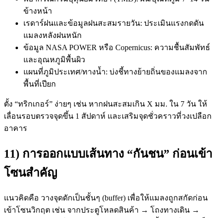
ข้างหน้า
เรดาร์ฝนและข้อมูลฝนสะสมรายวัน: ประเมินแรงกดดัน
แมลงหลังฝนหนัก
ข้อมูล NASA POWER หรือ Copernicus: ความชื้นสัมพัทธ์
และอุณหภูมิพื้นผิว
แผนที่ภูมิประเทศ/ทางน้ำ: บ่งชี้ทางย้ายถิ่นของแมลงจาก
พื้นที่เปียก
ตั้ง “ทริกเกอร์” ง่ายๆ เช่น หากฝนสะสมเกิน X มม. ใน 7 วัน ให้
เลื่อนรอบตรวจจุดขึ้น 1 สัปดาห์ และเสริมจุดชั่วคราวที่วงเปลือก
อาคาร
11) การออกแบบเส้นทาง “กันชน” ก่อนเข้า
โซนสำคัญ
แนวคิดคือ วางจุดดักเป็นชั้นๆ (buffer) เพื่อให้แมลงถูกสกัดก่อน
เข้าโซนวิกฤต เช่น จากประตูโหลดสินค้า → โถงทางเดิน →