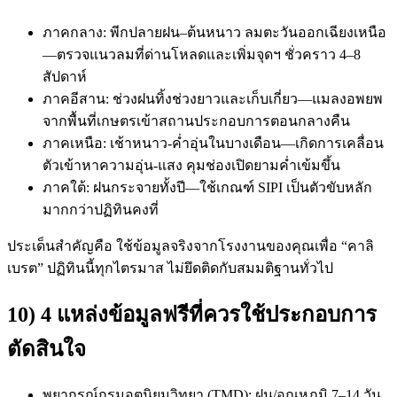
ภาคกลาง: พีกปลายฝน–ต้นหนาว ลมตะวันออกเฉียงเหนือ
—ตรวจแนวลมที่ด่านโหลดและเพิ่มจุดฯ ชั่วคราว 4–8
สัปดาห์
ภาคอีสาน: ช่วงฝนทิ้งช่วงยาวและเก็บเกี่ยว—แมลงอพยพ
จากพื้นที่เกษตรเข้าสถานประกอบการตอนกลางคืน
ภาคเหนือ: เช้าหนาว-ค่ำอุ่นในบางเดือน—เกิดการเคลื่อน
ตัวเข้าหาความอุ่น-แสง คุมช่องเปิดยามค่ำเข้มขึ้น
ภาคใต้: ฝนกระจายทั้งปี—ใช้เกณฑ์ SIPI เป็นตัวขับหลัก
มากกว่าปฏิทินคงที่
ประเด็นสำคัญคือ ใช้ข้อมูลจริงจากโรงงานของคุณเพื่อ “คาลิ
เบรต” ปฏิทินนี้ทุกไตรมาส ไม่ยึดติดกับสมมติฐานทั่วไป
10) 4 แหล่งข้อมูลฟรีที่ควรใช้ประกอบการ
ตัดสินใจ
พยากรณ์กรมอุตุนิยมวิทยา (TMD): ฝน/อุณหภูมิ 7–14 วัน