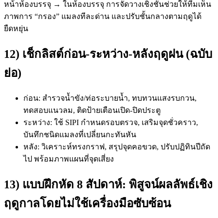
หน้าห้องบรรจุ → ในห้องบรรจุ การจัดวางเชิงชั้นช่วยให้ทีมเห็น
ภาพการ “กรอง” แมลงทีละด่าน และปรับชั้นกลางตามฤดูได้
ยืดหยุ่น
12) เช็กลิสต์ก่อน-ระหว่าง-หลังฤดูฝน (ฉบับ
ย่อ)
ก่อน: สำรวจน้ำขัง/ท่อระบายน้ำ, ทบทวนแสงรบกวน,
ทดสอบแนวลม, ติดป้ายเตือนเปิด-ปิดประตู
ระหว่าง: ใช้ SIPI กำหนดรอบตรวจ, เสริมจุดชั่วคราว,
บันทึกชนิดแมลงที่เปลี่ยนกะทันหัน
หลัง: วิเคราะห์ทรงกราฟ, สรุปจุดคอขวด, ปรับปฏิทินปีถัด
ไป พร้อมภาพแผนที่จุดเสี่ยง
13) แบบฝึกหัด 8 สัปดาห์: พิสูจน์ผลลัพธ์เชิง
ฤดูกาลโดยไม่ใช้เครื่องมือซับซ้อน