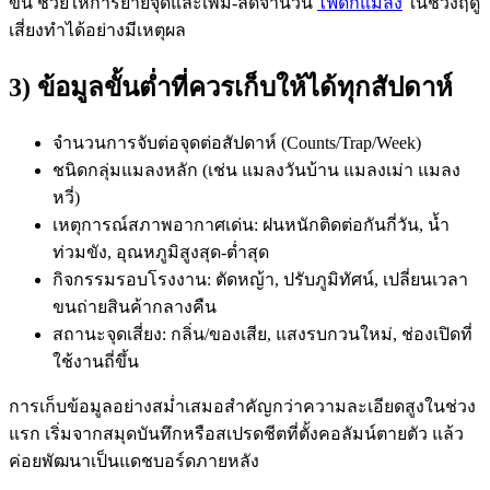
ขึ้น ช่วยให้การย้ายจุดและเพิ่ม-ลดจำนวน
ไฟดักแมลง
ในช่วงฤดู
เสี่ยงทำได้อย่างมีเหตุผล
3) ข้อมูลขั้นต่ำที่ควรเก็บให้ได้ทุกสัปดาห์
จำนวนการจับต่อจุดต่อสัปดาห์ (Counts/Trap/Week)
ชนิดกลุ่มแมลงหลัก (เช่น แมลงวันบ้าน แมลงเม่า แมลง
หวี่)
เหตุการณ์สภาพอากาศเด่น: ฝนหนักติดต่อกันกี่วัน, น้ำ
ท่วมขัง, อุณหภูมิสูงสุด-ต่ำสุด
กิจกรรมรอบโรงงาน: ตัดหญ้า, ปรับภูมิทัศน์, เปลี่ยนเวลา
ขนถ่ายสินค้ากลางคืน
สถานะจุดเสี่ยง: กลิ่น/ของเสีย, แสงรบกวนใหม่, ช่องเปิดที่
ใช้งานถี่ขึ้น
การเก็บข้อมูลอย่างสม่ำเสมอสำคัญกว่าความละเอียดสูงในช่วง
แรก เริ่มจากสมุดบันทึกหรือสเปรดชีตที่ตั้งคอลัมน์ตายตัว แล้ว
ค่อยพัฒนาเป็นแดชบอร์ดภายหลัง