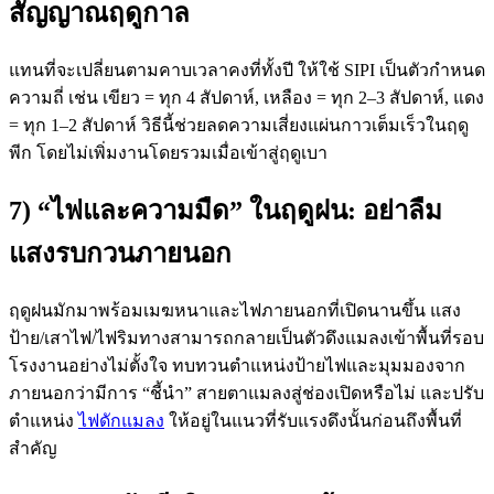
สัญญาณฤดูกาล
แทนที่จะเปลี่ยนตามคาบเวลาคงที่ทั้งปี ให้ใช้ SIPI เป็นตัวกำหนด
ความถี่ เช่น เขียว = ทุก 4 สัปดาห์, เหลือง = ทุก 2–3 สัปดาห์, แดง
= ทุก 1–2 สัปดาห์ วิธีนี้ช่วยลดความเสี่ยงแผ่นกาวเต็มเร็วในฤดู
พีก โดยไม่เพิ่มงานโดยรวมเมื่อเข้าสู่ฤดูเบา
7) “ไฟและความมืด” ในฤดูฝน: อย่าลืม
แสงรบกวนภายนอก
ฤดูฝนมักมาพร้อมเมฆหนาและไฟภายนอกที่เปิดนานขึ้น แสง
ป้าย/เสาไฟ/ไฟริมทางสามารถกลายเป็นตัวดึงแมลงเข้าพื้นที่รอบ
โรงงานอย่างไม่ตั้งใจ ทบทวนตำแหน่งป้ายไฟและมุมมองจาก
ภายนอกว่ามีการ “ชี้นำ” สายตาแมลงสู่ช่องเปิดหรือไม่ และปรับ
ตำแหน่ง
ไฟดักแมลง
ให้อยู่ในแนวที่รับแรงดึงนั้นก่อนถึงพื้นที่
สำคัญ