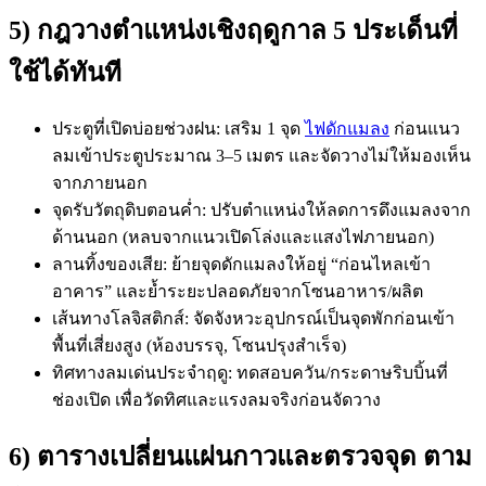
5) กฎวางตำแหน่งเชิงฤดูกาล 5 ประเด็นที่
ใช้ได้ทันที
ประตูที่เปิดบ่อยช่วงฝน: เสริม 1 จุด
ไฟดักแมลง
ก่อนแนว
ลมเข้าประตูประมาณ 3–5 เมตร และจัดวางไม่ให้มองเห็น
จากภายนอก
จุดรับวัตถุดิบตอนค่ำ: ปรับตำแหน่งให้ลดการดึงแมลงจาก
ด้านนอก (หลบจากแนวเปิดโล่งและแสงไฟภายนอก)
ลานทิ้งของเสีย: ย้ายจุดดักแมลงให้อยู่ “ก่อนไหลเข้า
อาคาร” และย้ำระยะปลอดภัยจากโซนอาหาร/ผลิต
เส้นทางโลจิสติกส์: จัดจังหวะอุปกรณ์เป็นจุดพักก่อนเข้า
พื้นที่เสี่ยงสูง (ห้องบรรจุ, โซนปรุงสำเร็จ)
ทิศทางลมเด่นประจำฤดู: ทดสอบควัน/กระดาษริบบิ้นที่
ช่องเปิด เพื่อวัดทิศและแรงลมจริงก่อนจัดวาง
6) ตารางเปลี่ยนแผ่นกาวและตรวจจุด ตาม