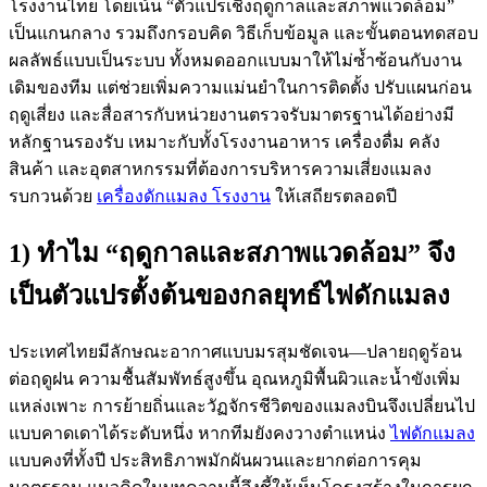
โรงงานไทย โดยเน้น “ตัวแปรเชิงฤดูกาลและสภาพแวดล้อม”
เป็นแกนกลาง รวมถึงกรอบคิด วิธีเก็บข้อมูล และขั้นตอนทดสอบ
ผลลัพธ์แบบเป็นระบบ ทั้งหมดออกแบบมาให้ไม่ซ้ำซ้อนกับงาน
เดิมของทีม แต่ช่วยเพิ่มความแม่นยำในการติดตั้ง ปรับแผนก่อน
ฤดูเสี่ยง และสื่อสารกับหน่วยงานตรวจรับมาตรฐานได้อย่างมี
หลักฐานรองรับ เหมาะกับทั้งโรงงานอาหาร เครื่องดื่ม คลัง
สินค้า และอุตสาหกรรมที่ต้องการบริหารความเสี่ยงแมลง
รบกวนด้วย
เครื่องดักแมลง โรงงาน
ให้เสถียรตลอดปี
1) ทำไม “ฤดูกาลและสภาพแวดล้อม” จึง
เป็นตัวแปรตั้งต้นของกลยุทธ์ไฟดักแมลง
ประเทศไทยมีลักษณะอากาศแบบมรสุมชัดเจน—ปลายฤดูร้อน
ต่อฤดูฝน ความชื้นสัมพัทธ์สูงขึ้น อุณหภูมิพื้นผิวและน้ำขังเพิ่ม
แหล่งเพาะ การย้ายถิ่นและวัฏจักรชีวิตของแมลงบินจึงเปลี่ยนไป
แบบคาดเดาได้ระดับหนึ่ง หากทีมยังคงวางตำแหน่ง
ไฟดักแมลง
แบบคงที่ทั้งปี ประสิทธิภาพมักผันผวนและยากต่อการคุม