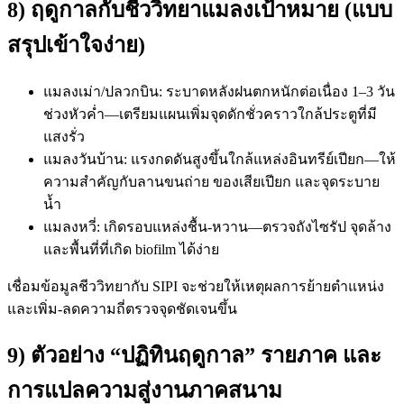
8) ฤดูกาลกับชีววิทยาแมลงเป้าหมาย (แบบ
สรุปเข้าใจง่าย)
แมลงเม่า/ปลวกบิน: ระบาดหลังฝนตกหนักต่อเนื่อง 1–3 วัน
ช่วงหัวค่ำ—เตรียมแผนเพิ่มจุดดักชั่วคราวใกล้ประตูที่มี
แสงรั่ว
แมลงวันบ้าน: แรงกดดันสูงขึ้นใกล้แหล่งอินทรีย์เปียก—ให้
ความสำคัญกับลานขนถ่าย ของเสียเปียก และจุดระบาย
น้ำ
แมลงหวี่: เกิดรอบแหล่งชื้น-หวาน—ตรวจถังไซรัป จุดล้าง
และพื้นที่ที่เกิด biofilm ได้ง่าย
เชื่อมข้อมูลชีววิทยากับ SIPI จะช่วยให้เหตุผลการย้ายตำแหน่ง
และเพิ่ม-ลดความถี่ตรวจจุดชัดเจนขึ้น
9) ตัวอย่าง “ปฏิทินฤดูกาล” รายภาค และ
การแปลความสู่งานภาคสนาม