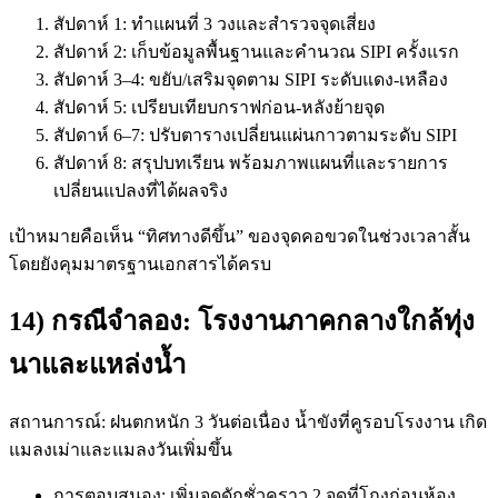
สัปดาห์ 1: ทำแผนที่ 3 วงและสำรวจจุดเสี่ยง
สัปดาห์ 2: เก็บข้อมูลพื้นฐานและคำนวณ SIPI ครั้งแรก
สัปดาห์ 3–4: ขยับ/เสริมจุดตาม SIPI ระดับแดง-เหลือง
สัปดาห์ 5: เปรียบเทียบกราฟก่อน-หลังย้ายจุด
สัปดาห์ 6–7: ปรับตารางเปลี่ยนแผ่นกาวตามระดับ SIPI
สัปดาห์ 8: สรุปบทเรียน พร้อมภาพแผนที่และรายการ
เปลี่ยนแปลงที่ได้ผลจริง
เป้าหมายคือเห็น “ทิศทางดีขึ้น” ของจุดคอขวดในช่วงเวลาสั้น
โดยยังคุมมาตรฐานเอกสารได้ครบ
14) กรณีจำลอง: โรงงานภาคกลางใกล้ทุ่ง
นาและแหล่งน้ำ
สถานการณ์: ฝนตกหนัก 3 วันต่อเนื่อง น้ำขังที่คูรอบโรงงาน เกิด
แมลงเม่าและแมลงวันเพิ่มขึ้น
การตอบสนอง: เพิ่มจุดดักชั่วคราว 2 จุดที่โถงก่อนห้อง