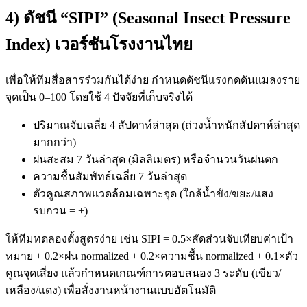
4) ดัชนี “SIPI” (Seasonal Insect Pressure
Index) เวอร์ชันโรงงานไทย
เพื่อให้ทีมสื่อสารร่วมกันได้ง่าย กำหนดดัชนีแรงกดดันแมลงราย
จุดเป็น 0–100 โดยใช้ 4 ปัจจัยที่เก็บจริงได้
ปริมาณจับเฉลี่ย 4 สัปดาห์ล่าสุด (ถ่วงน้ำหนักสัปดาห์ล่าสุด
มากกว่า)
ฝนสะสม 7 วันล่าสุด (มิลลิเมตร) หรือจำนวนวันฝนตก
ความชื้นสัมพัทธ์เฉลี่ย 7 วันล่าสุด
ตัวคูณสภาพแวดล้อมเฉพาะจุด (ใกล้น้ำขัง/ขยะ/แสง
รบกวน = +)
ให้ทีมทดลองตั้งสูตรง่าย เช่น SIPI = 0.5×สัดส่วนจับเทียบค่าเป้า
หมาย + 0.2×ฝน normalized + 0.2×ความชื้น normalized + 0.1×ตัว
คูณจุดเสี่ยง แล้วกำหนดเกณฑ์การตอบสนอง 3 ระดับ (เขียว/
เหลือง/แดง) เพื่อสั่งงานหน้างานแบบอัตโนมัติ