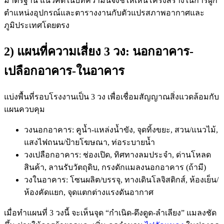
มาตรฐาน แนวคิดในบทความนี้จึงชี้ให้เห็นโครงสร้างในการผูก
ตำแหน่งอุปกรณ์และตารางงานกับตัวแปรสภาพอากาศและ
ภูมิประเทศโดยตรง
2) แผนที่ความเสี่ยง 3 วง: นอกอาคาร-
เปลือกอาคาร-ในอาคาร
แบ่งพื้นที่รอบโรงงานเป็น 3 วง เพื่อเชื่อมสัญญาณสิ่งแวดล้อมกับ
แผนควบคุม
วงนอกอาคาร: คูน้ำ-แหล่งน้ำขัง, จุดทิ้งขยะ, สวน/แนวไม้,
แสงไฟถนน/ป้ายโฆษณา, ท่อระบายน้ำ
วงเปลือกอาคาร: ช่องเปิด, ทิศทางลมประจำ, ด่านโหลด
สินค้า, ลานรับวัตถุดิบ, กรงดักแมลงนอกอาคาร (ถ้ามี)
วงในอาคาร: โซนผลิต/บรรจุ, ทางเดินโลจิสติกส์, ห้องเย็น/
ห้องคัดแยก, จุดแตกต่างแรงดันอากาศ
เมื่อทำแผนที่ 3 วงนี้ จะเห็นจุด “กำเนิด-ดึงดูด-ลำเลียง” แมลงชัด