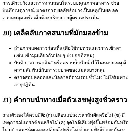
การเฝ้าระวังและการทวนสอบในระบบคุณภาพอาหาร ช่วย
บันทึกเหตุการณ์-มาตรการ-ผลลัพธ์อย่างเป็นเหตุเป็นผล ลด
ความคลุมเครือเมื่อต้องอธิบายต่อผู้ตรวจประเมิน
20) เคล็ดลับภาคสนามที่มักมองข้าม
ถ่ายภาพแผงกาวก่อนทิ้ง เพื่อใช้ทบทวนแนวการเข้าหา
(เช่น เข้ามุมเดียวกันบ่อยๆ บ่งบอกทิศลม)
บันทึก “สภาพกลิ่น” หรือคราบน้ำ/ไอน้ำไว้ในหมายเหตุ มี
ความสัมพันธ์กับการระบาดของแมลงบางกลุ่ม
ตรวจสอบหลอดและบัลลาสต์ตามรอบชั่วโมง ไม่ใช่เฉพาะ
อายุปฏิทิน
21) คำถามนำทางเมื่อตัวเลขพุ่งสูงชั่วคราว
ถามตัวเองให้ครบมิติ: (ก) เปลี่ยนแปลงเวลาสัมผัสหรือไม่ (ข) มี
เหตุการณ์แทรกซ้อนหรือไม่ (ค) จุดใกล้เคียงพุ่งขึ้นพร้อมกันหรือ
ไม่ (ง) กลุ่มชนิดแมลงเปลี่ยนไปหรือไม่ คำถามทั้งสี่ข้อจะกันเรา