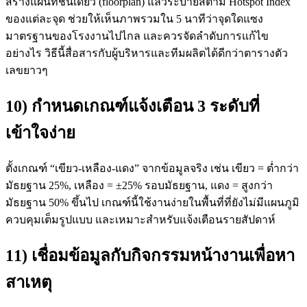
สร้างแผนที่ชั้นเดียว (floorplan) แล้วระบายสีตาม Hotspot Index
ของแต่ละจุด ช่วยให้เห็นภาพรวมใน 5 นาทีว่าจุดใดแซง
มาตรฐานของโรงงานไปไกล และควรจัดลำดับการแก้ไข
อย่างไร วิธีนี้สื่อสารกับผู้บริหารและทีมผลิตได้ดีกว่าตารางตัว
เลขยาวๆ
10) กำหนดเกณฑ์แจ้งเตือน 3 ระดับที่
เข้าใจง่าย
ตั้งเกณฑ์ “เขียว-เหลือง-แดง” จากข้อมูลจริง เช่น เขียว = ต่ำกว่า
มัธยฐาน 25%, เหลือง = ±25% รอบมัธยฐาน, แดง = สูงกว่า
มัธยฐาน 50% ขึ้นไป เกณฑ์นี้ใช้งานง่ายในพื้นที่ที่ยังไม่มีแผนภูมิ
ควบคุมเต็มรูปแบบ และเหมาะสำหรับแจ้งเตือนรายสัปดาห์
11) เชื่อมข้อมูลกับกิจกรรมหน้างานเพื่อหา
สาเหตุ