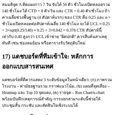
สมมติจุด A ติดแผงกาว 7 วัน จับได้ 56 ตัว ชั่วโมงเปิดหลอดรวม
140 ชั่วโมง ได้ CTD = 8 ตัว/วัน และ CTR = 0.40 ตัว/ชั่วโมง ถ้า
ค่าเฉลี่ยช่วงพื้นฐาน (4 สัปดาห์แรก) ของ CTR คือ 0.25 และ n =
ชั่วโมงเปิดหลอดต่อสัปดาห์เฉลี่ย 140 ชั่วโมง จะได้ UCL ≈ 0.25
+ 3×sqrt(0.25/140) ≈ 0.25 + 3×0.042 = 0.376 CTR สัปดาห์นี้
เท่ากับ 0.40 สูงกว่า UCL เข้าข่าย “ผิดปกติ” ควรสืบค้นสาเหตุ
ทันที เช่น ช่องลมย้อน หรือตารางรับวัตถุดิบใหม่
17) แดชบอร์ดที่ทีมเข้าใจ: หลักการ
ออกแบบสารสนเทศ
แดชบอร์ดที่ดีควรแสดง 3 ระดับข้อมูลในหน้าเดียว: (ก) ภาพรวม
โรงงาน – ค่ามัธยฐานรวม กราฟแนวโน้ม, (ข) แผนที่จุดเสี่ยง –
Heatmap และ Top 10 จุดแดง, (ค) รายจุด – Run Chart/u-chart
พร้อมบันทึกเหตุการณ์สำคัญ การแยกสามระดับนี้ช่วยให้
ประชุมสั้น กระชับ และตัดสินใจเชิงระบบได้