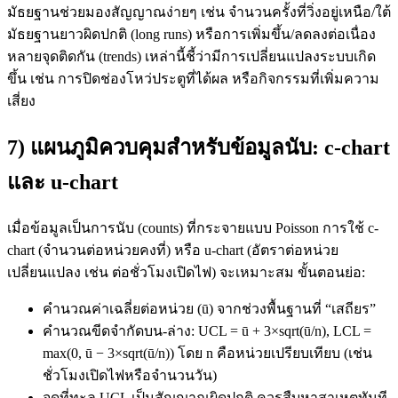
มัธยฐานช่วยมองสัญญาณง่ายๆ เช่น จำนวนครั้งที่วิ่งอยู่เหนือ/ใต้
มัธยฐานยาวผิดปกติ (long runs) หรือการเพิ่มขึ้น/ลดลงต่อเนื่อง
หลายจุดติดกัน (trends) เหล่านี้ชี้ว่ามีการเปลี่ยนแปลงระบบเกิด
ขึ้น เช่น การปิดช่องโหว่ประตูที่ได้ผล หรือกิจกรรมที่เพิ่มความ
เสี่ยง
7) แผนภูมิควบคุมสำหรับข้อมูลนับ: c-chart
และ u-chart
เมื่อข้อมูลเป็นการนับ (counts) ที่กระจายแบบ Poisson การใช้ c-
chart (จำนวนต่อหน่วยคงที่) หรือ u-chart (อัตราต่อหน่วย
เปลี่ยนแปลง เช่น ต่อชั่วโมงเปิดไฟ) จะเหมาะสม ขั้นตอนย่อ:
คำนวณค่าเฉลี่ยต่อหน่วย (ū) จากช่วงพื้นฐานที่ “เสถียร”
คำนวณขีดจำกัดบน-ล่าง: UCL = ū + 3×sqrt(ū/n), LCL =
max(0, ū − 3×sqrt(ū/n)) โดย n คือหน่วยเปรียบเทียบ (เช่น
ชั่วโมงเปิดไฟหรือจำนวนวัน)
จุดที่ทะลุ UCL เป็นสัญญาณผิดปกติ ควรสืบหาสาเหตุทันที