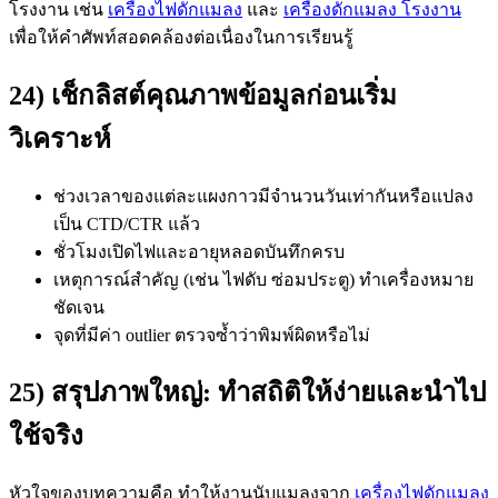
โรงงาน เช่น
เครื่องไฟดักแมลง
และ
เครื่องดักแมลง โรงงาน
เพื่อให้คำศัพท์สอดคล้องต่อเนื่องในการเรียนรู้
24) เช็กลิสต์คุณภาพข้อมูลก่อนเริ่ม
วิเคราะห์
ช่วงเวลาของแต่ละแผงกาวมีจำนวนวันเท่ากันหรือแปลง
เป็น CTD/CTR แล้ว
ชั่วโมงเปิดไฟและอายุหลอดบันทึกครบ
เหตุการณ์สำคัญ (เช่น ไฟดับ ซ่อมประตู) ทำเครื่องหมาย
ชัดเจน
จุดที่มีค่า outlier ตรวจซ้ำว่าพิมพ์ผิดหรือไม่
25) สรุปภาพใหญ่: ทำสถิติให้ง่ายและนำไป
ใช้จริง
หัวใจของบทความคือ ทำให้งานนับแมลงจาก
เครื่องไฟดักแมลง