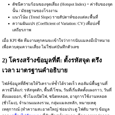
ดัชนีความร้อนของจุดเสี่ยง (Hotspot Index) = ค่าจับของจุด
นั้น / มัธยฐานของโรงงาน
แนวโน้ม (Trend Slope) รายสัปดาห์ของแต่ละพื้นที่
ความผันแปร (Coefficient of Variation: CV) เพื่อบ่งชี้
เสถียรภาพ
เมื่อ KPI ชัด ทีมงานทุกคนจะเข้าใจว่าการนับแมลงมีเป้าหมาย
เพื่อควบคุมความเสี่ยง ไม่ใช่แค่บันทึกตัวเลข
2) โครงสร้างข้อมูลที่ดี: ตั้งรหัสจุด ตรึง
เวลา มาตรฐานคำอธิบาย
ไฟล์ข้อมูลที่ดีช่วยให้วิเคราะห์ซ้ำได้รวดเร็ว คอลัมน์พื้นฐานที่
ควรมีได้แก่: รหัสจุดดัก, พื้นที่/โซน, วันที่เริ่มติดตั้งแผงกาว, วันที่
ดึงแผงออก, ชั่วโมงเปิดไฟ, ชนิดหลอด, อายุการใช้งานหลอด
(ชั่วโมง), จำนวนแมลงรวม, กลุ่มแมลงหลัก, หมายเหตุ
เหตุการณ์ (ทำความสะอาดใหญ่ ซ่อมประตู ไฟดับ ฯลฯ) ข้อมูล