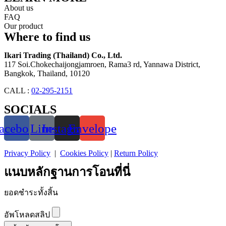
About us
FAQ
Our product
Where to find us
Ikari Trading (Thailand) Co., Ltd.
117 Soi.Chokechaijongjamroen, Rama3 rd, Yannawa District,
Bangkok, Thailand, 10120
CALL :
02-295-2151
SOCIALS
acebook
Line
Instagram
Envelope
Privacy Policy
|
Cookies Policy
|
Return Policy
แนบหลักฐานการโอนที่นี่
ยอดชำระทั้งสิ้น
อัพโหลดสลิป