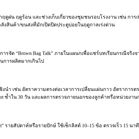
นเข้าฤดูฝน ฤดูร้อน และช่วงเก็บเกี่ยวของชุมชนรอบโรงงาน เช่น กา
นค้า/ขนส่งที่มักเปิดปิดประตูบ่อยในฤดูกาลเร่งด่วน
บการจัด “Brown Bag Talk” ภายในแผนกเพื่อแชร์บทเรียนกรณีจริงจา
วนการผลิตมากเกินไป
วัดเชิงนำ เช่น อัตราความตรงต่อเวลาการเปลี่ยนแผ่นกาว อัตรากา
tspot ซ้ำใน 30 วัน และผลการตรวจภายนอกของลูกค้าหรือหน่วยงาน
it” รายสัปดาห์หรือรายปักษ์ ใช้เช็กลิสต์ 10–15 ข้อ ตรวจเร็ว 15 นา