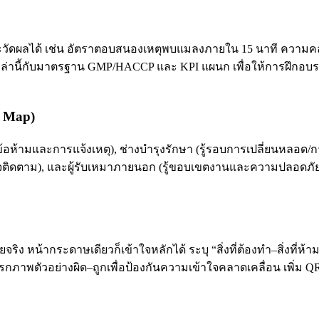
และวัดผลได้ เช่น อัตราตอบสนองเหตุพบแมลงภายใน 15 นาที ความคล
ล่านี้กับมาตรฐาน GMP/HACCP และ KPI แผนก เพื่อให้การฝึกอบรมไม
y Map)
(รู้ข้อห้ามและการแจ้งเหตุ), ช่างบำรุงรักษา (รู้รอบการเปลี่ยน
ดตาม), และผู้รับเหมาภายนอก (รู้ขอบเขตงานและความปลอดภัย) สร
ิง หน้ากระดาษเดียวก็เข้าใจหลักได้ ระบุ “สิ่งที่ต้องทำ–สิ่งที่ห้
าพตัวอย่างผิด–ถูกเพื่อป้องกันความเข้าใจคลาดเคลื่อน เพิ่ม QR 