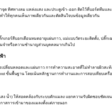
ระจำจุด ทิศทางลม แหล่งแสง และประตูเข้า–ออก ติดไว้ที่บอร์ดที
 ทำให้ทุกคนเห็นภาพเดียวกันและตัดสินใจบนข้อมูลเดียวกัน
กอร์สีบอกเดือนหมดอายุแผ่นกาว, แม่แบบวัดระยะติดตั้ง, ปลั๊กเฉพา
ความจำหรือความชำนาญส่วนบุคคลมากเกินไป
ฟ้า
ารเปลี่ยนหลอดและแผ่นกาว การทำความสะอาดที่ไม่ทำลายผิวสะ
t ขั้นพื้นฐาน โดยเน้นหลักฐานการทำงานและการสอบเทียบเครื่องมื
สง น้ำ) ให้สอดคล้องกับระบบดักแมลง แยกความรับผิดชอบชัดเ
อปิดโอกาสการเข้ามาของแมลงตั้งแต่ภายนอก